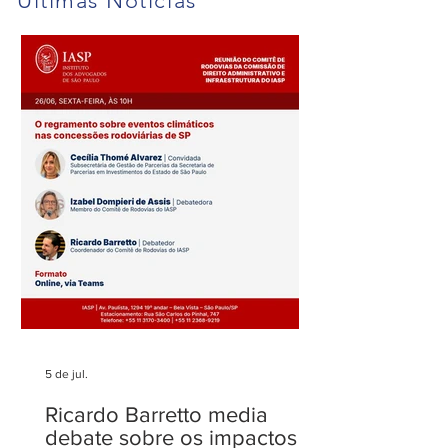
Últimas Notícias
Fenelon Barretto Rost
Maria Rost publi
novamente entre os mais
sobre o filtro da
admirados
no STJ
5 de jul.
Ricardo Barretto media
debate sobre os impactos