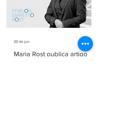
30 de jun.
Maria Rost publica artigo
sobre o filtro da relevância
no STJ
Nossa sócia Maria Rost publicou, no
portal JOTA, o artigo "Filtro da
relevância: a hora de completar a obra
da Constituição", no qual analisa a
necessidade de regulamentação do
filtro da relevância no Superior Tribunal
de Justiça (STJ) e os impactos da
medida para o sistema recursal
brasileiro. No artigo, Maria sustenta que