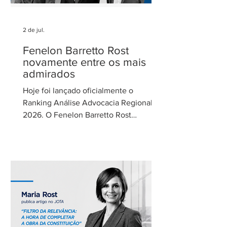
2 de jul.
Fenelon Barretto Rost
novamente entre os mais
admirados
Hoje foi lançado oficialmente o
Ranking Análise Advocacia Regional
2026. O Fenelon Barretto Rost
Advogados foi novamente reconhecido
como um dos escritórios mais
admirados do Distrito Federal.
Agradecemos aos nossos clientes e
parceiros pela confiança em nosso
trabalho. Esse reconhecimento reforça
nosso compromisso com uma
advocacia técnica e de excelência.