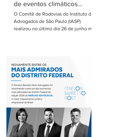
de eventos climáticos
extremos nas concessões
O Comitê de Rodovias do Instituto dos
de rodovias
Advogados de São Paulo (IASP)
realizou no último dia 26 de junho mais
uma de suas reuniões mensais. O
encontro foi coordenado por Ricardo
Barretto, coordenador do Comitê de
Rodovias do IASP, e teve como tema o
tratamento dos eventos climáticos
extremos nos contratos de concessão
rodoviária do Estado de São Paulo. A
reunião contou com a participação de
Cecília Thomé Alvarez, Subsecretária
de Gestão de Parcerias da Secretaria de
Parcerias e