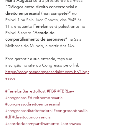
Maria Augusta
 será a presidente da mesa 
“Diálogos entre direito concorrencial e 
direito empresarial (non compete)”
 no 
Painel 1 na Sala Juca Chaves, das 9h45 às 
11h, enquanto 
Fenelon
 será palestrante no 
Painel 3 sobre 
“Acordo de 
compartilhamento de aeronaves”
 na Sala 
Melhores do Mundo, a partir das 14h.
Para garantir a sua entrada, faça sua 
inscrição no site do Congresso pelo link  
https://congressoempresarialdf.com.br/#ingr
essos
#FenelonBarrettoRost
#FBR
#FBRLaw
#congresso
#direitoempresarial
#congressodireitoempresarial
#congressodistritofederal
#congressobrasilia
#df
#direitoconcorrencial
#acordodecompartilhamento
#aeronaves