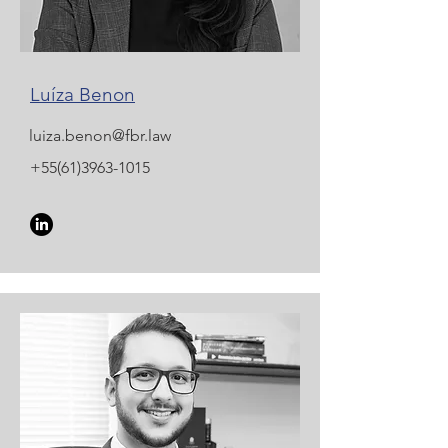
Luíza Benon
luiza.benon@fbr.law
+55(61)3963-1015