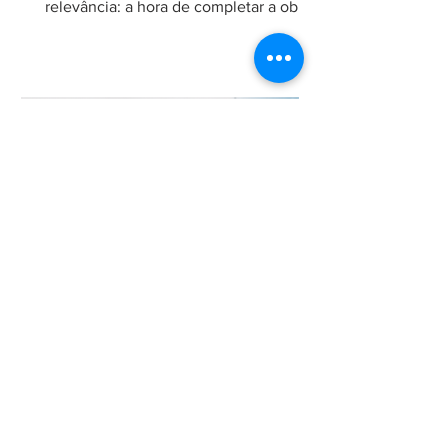
relevância: a hora de completar a obra
da Constituição", no qual analisa a
necessidade de regulamentação do
filtro da relevância no Superior Tribunal
de Justiça (STJ) e os impactos da
medida para o sistema recursal
brasileiro. No artigo, Maria sustenta que
a regulamentação é essencial para que
o STJ exerça plenamente sua função
constitucional de uniformizar a
interpretação da legislação federal,
concentran
24 de jun.
Chambers and Partners
2026: Ricardo Fenelon é