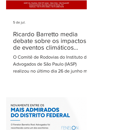
5 de jul.
Ricardo Barretto media
debate sobre os impactos
de eventos climáticos
extremos nas concessões
O Comitê de Rodovias do Instituto dos
de rodovias
Advogados de São Paulo (IASP)
realizou no último dia 26 de junho mais
uma de suas reuniões mensais. O
encontro foi coordenado por Ricardo
Barretto, coordenador do Comitê de
Rodovias do IASP, e teve como tema o
tratamento dos eventos climáticos
extremos nos contratos de concessão
rodoviária do Estado de São Paulo. A
reunião contou com a participação de