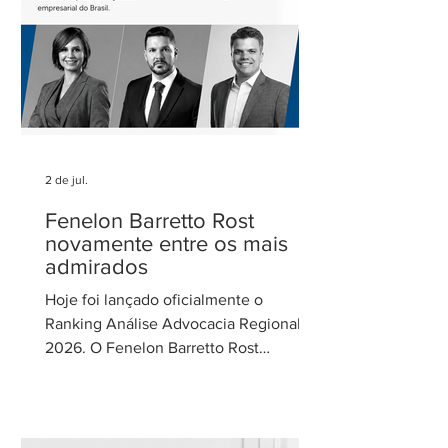
de Gestão de Parcerias da Secretaria de
Parcerias e
2 de jul.
Fenelon Barretto Rost
novamente entre os mais
admirados
Hoje foi lançado oficialmente o
Ranking Análise Advocacia Regional
2026. O Fenelon Barretto Rost
Advogados foi novamente reconhecido
como um dos escritórios mais
admirados do Distrito Federal.
Agradecemos aos nossos clientes e