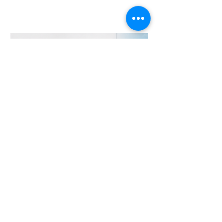
da Constituição", no qual analisa a
necessidade de regulamentação do
filtro da relevância no Superior Tribunal
de Justiça (STJ) e os impactos da
medida para o sistema recursal
brasileiro. No artigo, Maria sustenta que
a regulamentação é essencial para que
o STJ exerça plenamente sua função
constitucional de uniformizar a
interpretação da legislação federal,
concentran
24 de jun.
Chambers and Partners
2026: Ricardo Fenelon é
novamente reconhecido em
Aviation: Regulatory