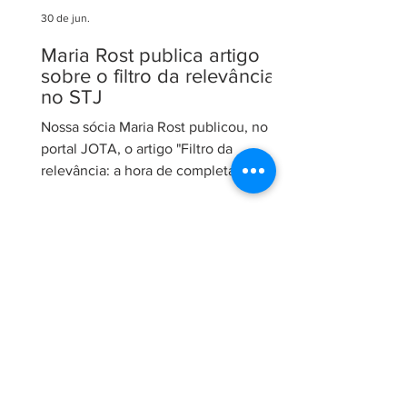
30 de jun.
Maria Rost publica artigo
sobre o filtro da relevância
no STJ
Nossa sócia Maria Rost publicou, no
portal JOTA, o artigo "Filtro da
relevância: a hora de completar a obra
da Constituição", no qual analisa a
necessidade de regulamentação do
filtro da relevância no Superior Tribunal
de Justiça (STJ) e os impactos da
medida para o sistema recursal
brasileiro. No artigo, Maria sustenta que
a regulamentação é essencial para que
o STJ exerça plenamente sua função
constitucional de uniformizar a
interpretação da legislação federal,