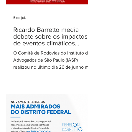
5 de jul.
Ricardo Barretto media
debate sobre os impactos
de eventos climáticos
extremos nas concessões
O Comitê de Rodovias do Instituto dos
de rodovias
Advogados de São Paulo (IASP)
realizou no último dia 26 de junho mais
uma de suas reuniões mensais. O
encontro foi coordenado por Ricardo
Barretto, coordenador do Comitê de
Rodovias do IASP, e teve como tema o
tratamento dos eventos climáticos
extremos nos contratos de concessão
rodoviária do Estado de São Paulo. A
reunião contou com a participação de
Cecília Thomé Alvarez, Subsecretária