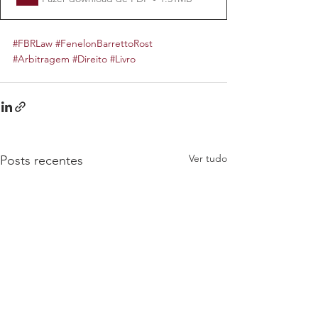
#FBRLaw
#FenelonBarrettoRost
#Arbitragem
#Direito
#Livro
Ver tudo
Posts recentes