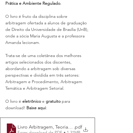
Prática e Ambiente Regulado
.
O livro é fruto da disciplina sobre 
arbitragem ofertada a alunos de graduação 
de Direito da Universidade de Brasília (UnB), 
onde a sócia Maria Augusta e a professora 
Amanda lecionam.
Trata-se de uma coletânea dos melhores 
artigos selecionados dos discentes, 
abordando a arbitragem sob diversas 
perspectivas e dividida em três setores: 
Arbitragem e Procedimento, Arbitragem 
Temática e Arbitragem Setorial.
O livro é 
eletrônico
 e 
gratuito
 para 
download! 
Baixe aqui
:
Livro Arbitragem, Teoria Prática e Ambiente Regulado
.pdf
Fazer download de PDF • 1.31MB