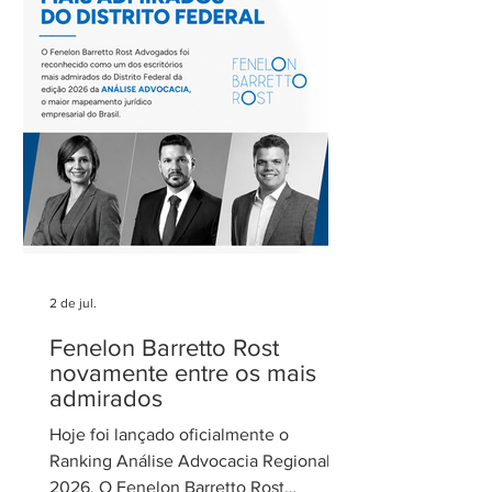
extremos nos contratos de concessão
rodoviária do Estado de São Paulo. A
reunião contou com a participação de
Cecília Thomé Alvarez, Subsecretária
de Gestão de Parcerias da Secretaria de
Parcerias e
2 de jul.
Fenelon Barretto Rost
novamente entre os mais
admirados
Hoje foi lançado oficialmente o
Ranking Análise Advocacia Regional
2026. O Fenelon Barretto Rost