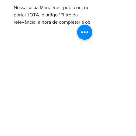
Nossa sócia Maria Rost publicou, no
portal JOTA, o artigo "Filtro da
relevância: a hora de completar a obra
da Constituição", no qual analisa a
necessidade de regulamentação do
filtro da relevância no Superior Tribunal
de Justiça (STJ) e os impactos da
medida para o sistema recursal
brasileiro. No artigo, Maria sustenta que
a regulamentação é essencial para que
o STJ exerça plenamente sua função
constitucional de uniformizar a
interpretação da legislação federal,
concentran
24 de jun.