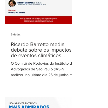
5 de jul.
Ricardo Barretto media
debate sobre os impactos
de eventos climáticos
extremos nas concessões
O Comitê de Rodovias do Instituto dos
de rodovias
Advogados de São Paulo (IASP)
realizou no último dia 26 de junho mais
uma de suas reuniões mensais. O
encontro foi coordenado por Ricardo
Barretto, coordenador do Comitê de
Rodovias do IASP, e teve como tema o
tratamento dos eventos climáticos