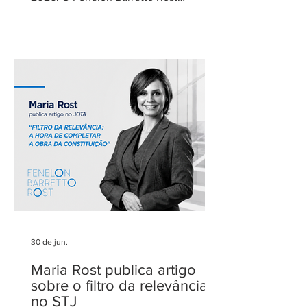
Advogados foi novamente reconhecido
como um dos escritórios mais
admirados do Distrito Federal.
Agradecemos aos nossos clientes e
parceiros pela confiança em nosso
trabalho. Esse reconhecimento reforça
nosso compromisso com uma
advocacia técnica e de excelência.
30 de jun.
Maria Rost publica artigo
sobre o filtro da relevância
no STJ