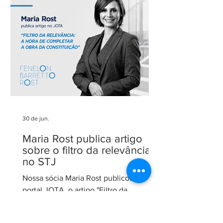
parceiros pela confiança em nosso
trabalho. Esse reconhecimento reforça
nosso compromisso com uma
advocacia técnica e de excelência.
30 de jun.
Maria Rost publica artigo
sobre o filtro da relevância
no STJ
Nossa sócia Maria Rost publicou, no
portal JOTA, o artigo "Filtro da
relevância: a hora de completar a obra
da Constituição", no qual analisa a