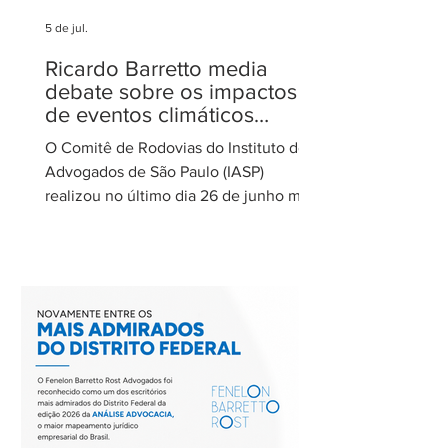
5 de jul.
Ricardo Barretto media
debate sobre os impactos
de eventos climáticos
extremos nas concessões
O Comitê de Rodovias do Instituto dos
de rodovias
Advogados de São Paulo (IASP)
realizou no último dia 26 de junho mais
uma de suas reuniões mensais. O
encontro foi coordenado por Ricardo
Barretto, coordenador do Comitê de
Rodovias do IASP, e teve como tema o
tratamento dos eventos climáticos
extremos nos contratos de concessão
rodoviária do Estado de São Paulo. A
reunião contou com a participação de
Cecília Thomé Alvarez, Subsecretária
de Gestão de Parcerias da Secretaria de