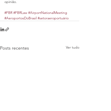
opinião.
#FBR
#FBRLaw
#AirportNationalMeeting
#AeroportosDoBrasil
#setoraeroportuário
Ver tudo
Posts recentes