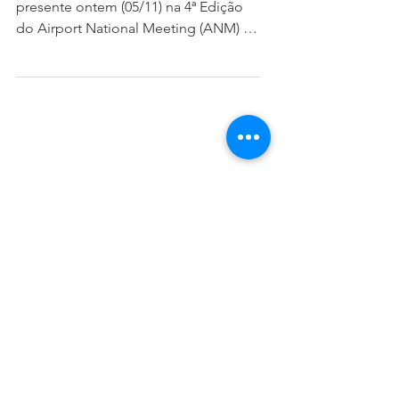
Nosso sócio Ricardo Fenelon esteve
presente ontem (05/11) na 4ª Edição
do Airport National Meeting (ANM) .
O evento é realizado pela...