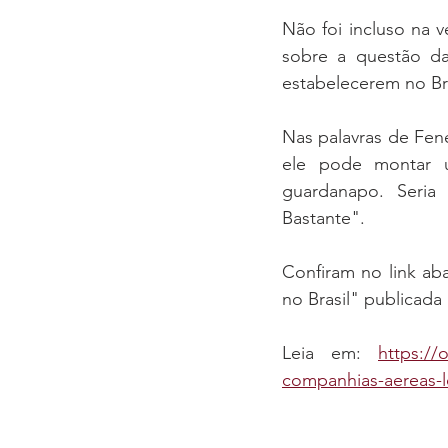
Não foi incluso na v
sobre a questão da
estabelecerem no Bra
Nas palavras de Fen
ele pode montar u
guardanapo. Seria
Bastante".
Confiram no link ab
no Brasil" publicada
Leia em: 
https://
companhias-aereas-l