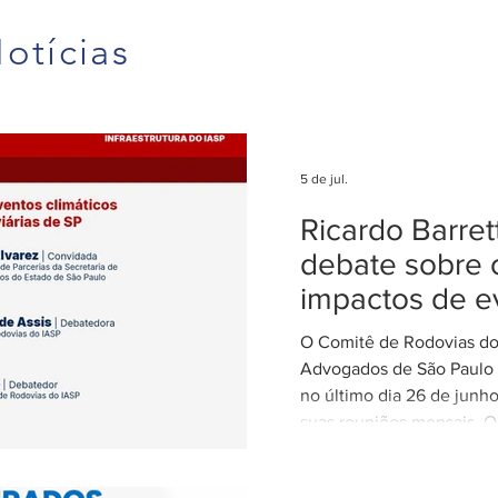
otícias
5 de jul.
Ricardo Barre
debate sobre 
impactos de e
climáticos ex
O Comitê de Rodovias do 
nas concessõ
Advogados de São Paulo (
rodovias
no último dia 26 de junh
suas reuniões mensais. O
coordenado por Ricardo B
coordenador do Comitê d