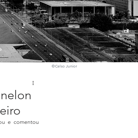
©️
Celso Junior
enelon
eiro
ou e comentou 