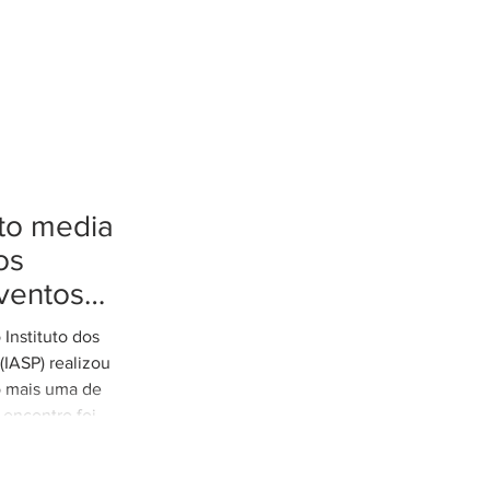
tto media
os
ventos
tremos
Instituto dos
es de
IASP) realizou
o mais uma de
 encontro foi
arretto,
e Rodovias do