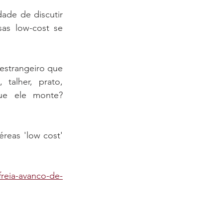
ade de discutir 
s low-cost se 
strangeiro que 
alher, prato, 
ue ele monte? 
eas 'low cost' 
reia-avanco-de-