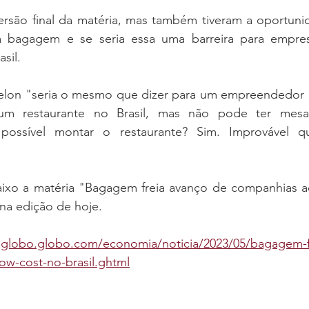
ersão final da matéria, mas também tiveram a oportunid
 bagagem e se seria essa uma barreira para empresa
sil.
elon "seria o mesmo que dizer para um empreendedor e
m restaurante no Brasil, mas não pode ter mesa, t
 possível montar o restaurante? Sim. Improvável q
aixo a matéria "Bagagem freia avanço de companhias aér
 na edição de hoje.
oglobo.globo.com/economia/noticia/2023/05/bagagem-f
ow-cost-no-brasil.ghtml