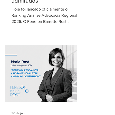
admirados
Hoje foi lançado oficialmente o
Ranking Análise Advocacia Regional
2026. O Fenelon Barretto Rost
Advogados foi novamente reconhecido
como um dos escritórios mais
admirados do Distrito Federal.
Agradecemos aos nossos clientes e
parceiros pela confiança em nosso
trabalho. Esse reconhecimento reforça
nosso compromisso com uma
advocacia técnica e de excelência.
30 de jun.