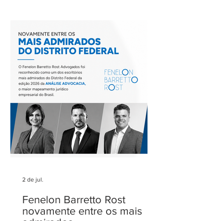
Barretto, coordenador do Comitê de
Rodovias do IASP, e teve como tema o
tratamento dos eventos climáticos
extremos nos contratos de concessão
rodoviária do Estado de São Paulo. A
reunião contou com a participação de
Cecília Thomé Alvarez, Subsecretária
de Gestão de Parcerias da Secretaria de
Parcerias e
2 de jul.
Fenelon Barretto Rost
novamente entre os mais