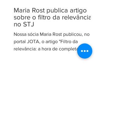
Maria Rost publica artigo
sobre o filtro da relevância
no STJ
Nossa sócia Maria Rost publicou, no
portal JOTA, o artigo "Filtro da
relevância: a hora de completar a obra
da Constituição", no qual analisa a
necessidade de regulamentação do
filtro da relevância no Superior Tribunal
de Justiça (STJ) e os impactos da
medida para o sistema recursal
brasileiro. No artigo, Maria sustenta que
a regulamentação é essencial para que
o STJ exerça plenamente sua função
constitucional de uniformizar a
interpretação da legislação federal,
concentran