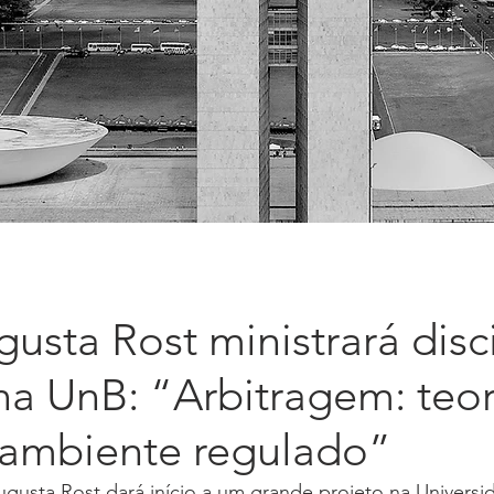
usta Rost ministrará disc
na UnB: “Arbitragem: teor
e ambiente regulado”
gusta Rost dará início a um grande projeto na Universi