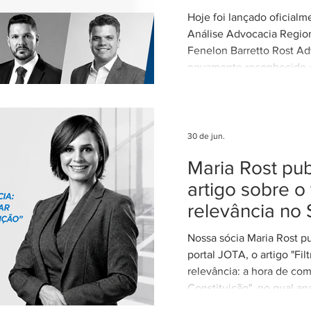
Hoje foi lançado oficial
Análise Advocacia Regio
Fenelon Barretto Rost Ad
novamente reconhecido
escritórios mais admirados
Federal. Agradecemos ao
clientes e parceiros pela
nosso trabalho. Esse re
30 de jun.
reforça nosso compromi
Maria Rost pub
advocacia técnica e de e
artigo sobre o 
relevância no 
Nossa sócia Maria Rost p
portal JOTA, o artigo "Fil
relevância: a hora de com
Constituição", no qual ana
necessidade de regulamen