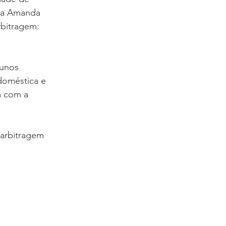
ora Amanda 
rbitragem: 
lunos 
doméstica e 
m com a 
 arbitragem 