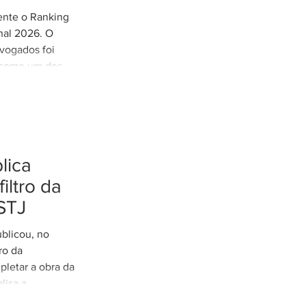
mente o Ranking
nal 2026. O
vogados foi
 como um dos
 do Distrito
s nossos
 confiança em
conhecimento
sso com uma
lica
xcelência.
filtro da
STJ
ublicou, no
tro da
pletar a obra da
lisa a
tação do filtro