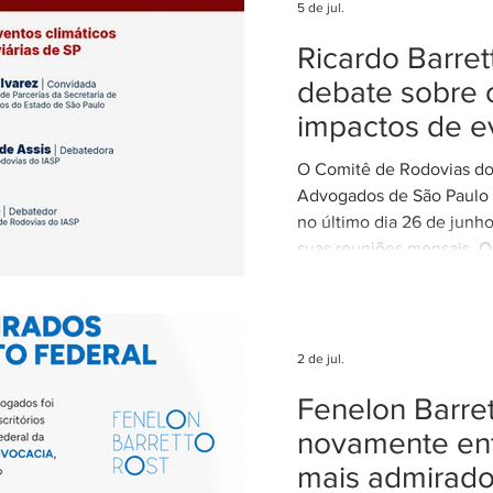
5 de jul.
Ricardo Barre
debate sobre 
impactos de e
climáticos ex
O Comitê de Rodovias do 
nas concessõ
Advogados de São Paulo (
rodovias
no último dia 26 de junh
suas reuniões mensais. O
coordenado por Ricardo B
coordenador do Comitê d
IASP, e teve como tema 
dos eventos climáticos e
2 de jul.
contratos de concessão r
Fenelon Barret
Estado de São Paulo. A r
com a participação de Ce
novamente ent
Alvarez, Subsecretária d
mais admirad
Parcerias da Secretaria de