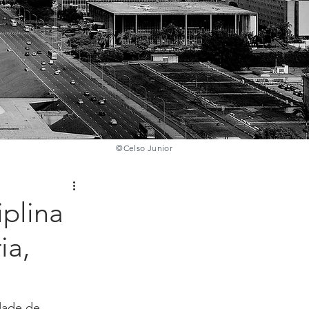
©️
Celso Junior
iplina
ia,
dade de 