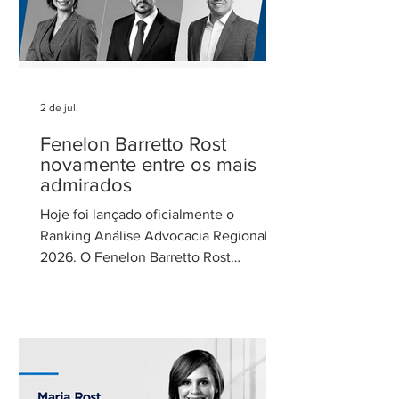
2 de jul.
Fenelon Barretto Rost
novamente entre os mais
admirados
Hoje foi lançado oficialmente o
Ranking Análise Advocacia Regional
2026. O Fenelon Barretto Rost
Advogados foi novamente reconhecido
como um dos escritórios mais
admirados do Distrito Federal.
Agradecemos aos nossos clientes e
parceiros pela confiança em nosso
trabalho. Esse reconhecimento reforça