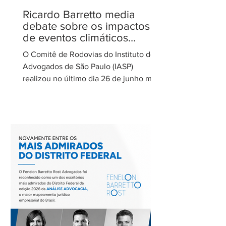
Ricardo Barretto media
debate sobre os impactos
de eventos climáticos
extremos nas concessões
O Comitê de Rodovias do Instituto dos
de rodovias
Advogados de São Paulo (IASP)
realizou no último dia 26 de junho mais
uma de suas reuniões mensais. O
encontro foi coordenado por Ricardo
Barretto, coordenador do Comitê de
Rodovias do IASP, e teve como tema o
tratamento dos eventos climáticos
extremos nos contratos de concessão
rodoviária do Estado de São Paulo. A
reunião contou com a participação de
Cecília Thomé Alvarez, Subsecretária
de Gestão de Parcerias da Secretaria de
Parcerias e