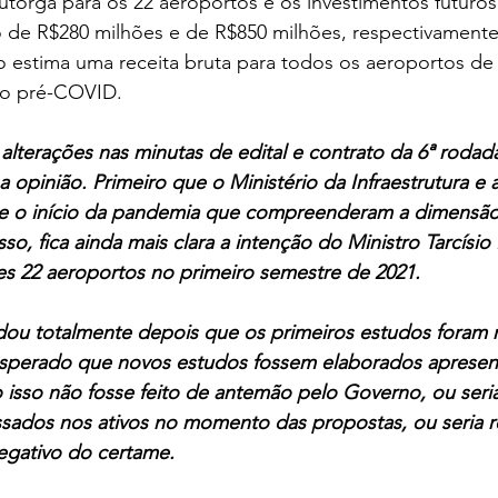
torga para os 22 aeroportos e os investimentos futuros
 de R$280 milhões e de R$850 milhões, respectivamente
 estima uma receita bruta para todos os aeroportos de 
ão pré-COVID. 
 alterações nas minutas de edital e contrato da 6ª roda
a opinião. Primeiro que o Ministério da Infraestrutura 
 o início da pandemia que compreenderam a dimensão 
so, fica ainda mais clara a intenção do Ministro Tarcísio 
sses 22 aeroportos no primeiro semestre de 2021. 
u totalmente depois que os primeiros estudos foram rea
esperado que novos estudos fossem elaborados aprese
 isso não fosse feito de antemão pelo Governo, ou seria
ssados nos ativos no momento das propostas, ou seria r
egativo do certame. 