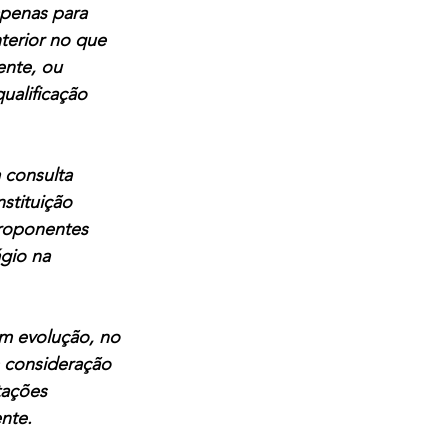
penas para 
terior no que 
ente, ou 
ualificação 
 consulta 
stituição 
proponentes 
gio na 
m evolução, no 
 consideração 
tações 
nte. 