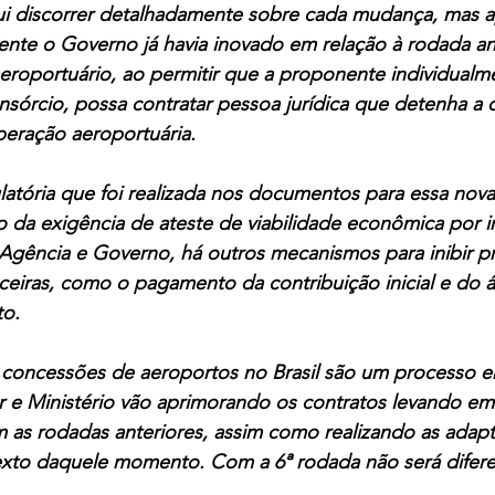
ui discorrer detalhadamente sobre cada mudança, mas a
lmente o Governo já havia inovado em relação à rodada an
eroportuário, ao permitir que a proponente individualm
sórcio, possa contratar pessoa jurídica que detenha a q
peração aeroportuária. 
latória que foi realizada nos documentos para essa nova
ão da exigência de ateste de viabilidade econômica por in
 Agência e Governo, há outros mecanismos para inibir 
eiras, como o pagamento da contribuição inicial e do á
o. 
concessões de aeroportos no Brasil são um processo e
r e Ministério vão aprimorando os contratos levando em
 as rodadas anteriores, assim como realizando as adap
exto daquele momento. Com a 6ª rodada não será difere