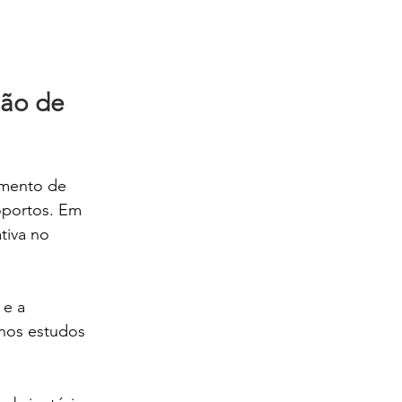
são de 
imento de 
oportos. Em 
tiva no 
 e a 
nos estudos 