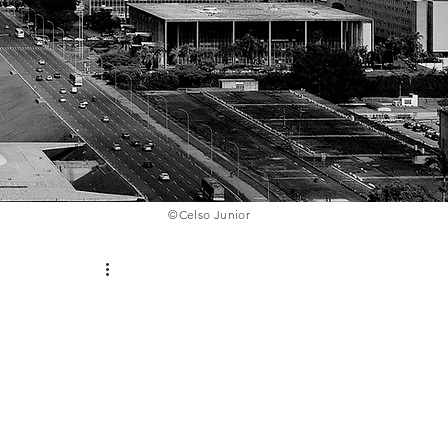
©️
Celso Junior