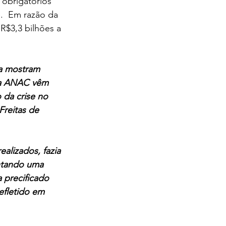
 obrigatórios 
.  Em razão da 
R$3,3 bilhões a 
da mostram 
e a ANAC vêm 
da crise no 
Freitas de 
lizados, fazia 
ntando uma 
 precificado 
efletido em 