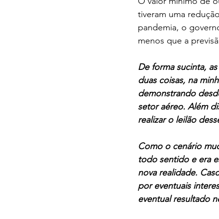
O valor mínimo de ou
tiveram uma redução
pandemia, o governo
menos que a previs
De forma sucinta, as
duas coisas, na minh
demonstrando desde
setor aéreo. Além dis
realizar o leilão de
Como o cenário mudo
todo sentido e era 
nova realidade. Caso
por eventuais intere
eventual resultado n