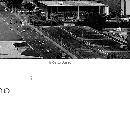
©️
Celso Junior
no