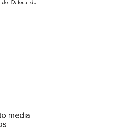
 de Defesa do 
tto media
os