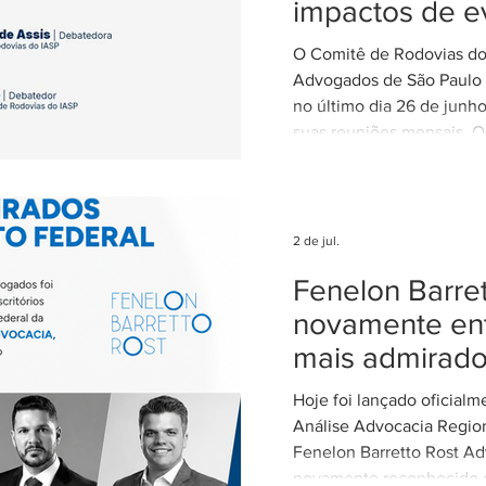
impactos de e
climáticos ex
O Comitê de Rodovias do 
nas concessõ
Advogados de São Paulo (
rodovias
no último dia 26 de junh
suas reuniões mensais. O
coordenado por Ricardo B
coordenador do Comitê d
IASP, e teve como tema 
dos eventos climáticos e
2 de jul.
contratos de concessão r
Fenelon Barret
Estado de São Paulo. A r
com a participação de Ce
novamente ent
Alvarez, Subsecretária d
mais admirad
Parcerias da Secretaria de
Hoje foi lançado oficial
Análise Advocacia Regio
Fenelon Barretto Rost Ad
novamente reconhecido