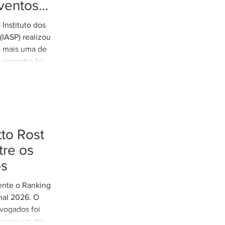
ventos
tremos
Instituto dos
es de
IASP) realizou
o mais uma de
 encontro foi
arretto,
e Rodovias do
o tratamento
xtremos nos
odoviária do
to Rost
eunião contou
cília Thomé
re os
e Gestão de
os
 Parcerias e
mente o Ranking
nal 2026. O
vogados foi
 como um dos