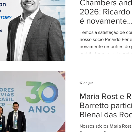
Chambers and 
regulamentação é essenci
STJ exerça plenamente s
2026: Ricardo
constitucional de uniform
é novamente
interpretação da legislaçã
reconhecido 
concentran
Temos a satisfação de co
Aviation: Regu
nosso sócio Ricardo Fene
novamente reconhecido 
and Partners na categoria
Regulatory. Entre 2015 e
exerceu o cargo de Dire
período em que participo
elaboração, discussão e 
17 de jun.
importantes regulamentos
Maria Rost e R
para o setor aéreo brasil
retorno à advocacia, em
Barretto parti
sendo continuamente re
Bienal das Ro
sua atuação em Direito A
assessorando
Nossos sócios Maria Rost