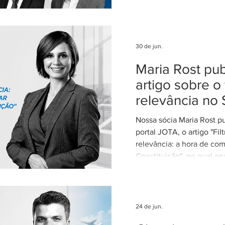
escritórios mais admirados
Federal. Agradecemos ao
clientes e parceiros pela
nosso trabalho. Esse re
30 de jun.
reforça nosso compromi
Maria Rost pub
advocacia técnica e de e
artigo sobre o 
relevância no 
Nossa sócia Maria Rost p
portal JOTA, o artigo "Fil
relevância: a hora de com
Constituição", no qual ana
necessidade de regulamen
da relevância no Superior
Justiça (STJ) e os impac
para o sistema recursal bras
24 de jun.
artigo, Maria sustenta qu