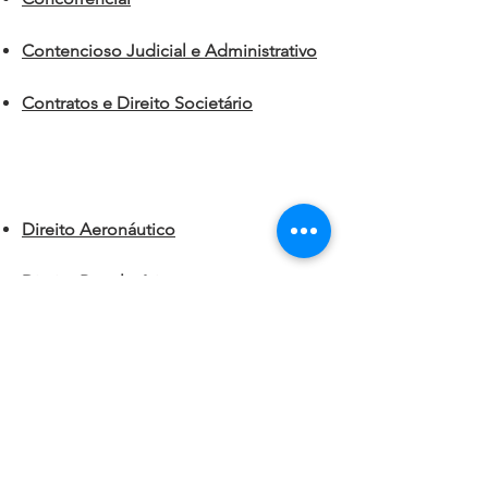
Contencioso Judicial e Administrativo
Contratos e Direito Societário
Direito Aeronáutico
Direito Regulatório
Licitações e Contratos Administrativos
Tribunais de Contas
+55(61)3963-1015
info@fbr.law