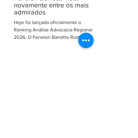
novamente entre os mais
admirados
Hoje foi lançado oficialmente o
Ranking Análise Advocacia Regional
2026. O Fenelon Barretto Rost
Advogados foi novamente reconhecido
como um dos escritórios mais
admirados do Distrito Federal.
Agradecemos aos nossos clientes e
parceiros pela confiança em nosso
trabalho. Esse reconhecimento reforça
nosso compromisso com uma
advocacia técnica e de excelência.