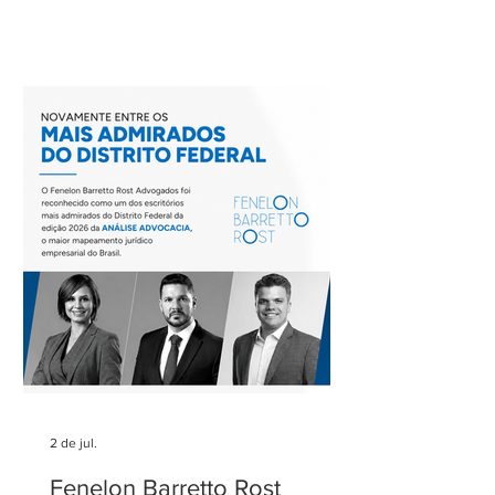
uma de suas reuniões mensais. O
encontro foi coordenado por Ricardo
Barretto, coordenador do Comitê de
Rodovias do IASP, e teve como tema o
tratamento dos eventos climáticos
extremos nos contratos de concessão
rodoviária do Estado de São Paulo. A
reunião contou com a participação de
Cecília Thomé Alvarez, Subsecretária
de Gestão de Parcerias da Secretaria de
Parcerias e
2 de jul.
Fenelon Barretto Rost