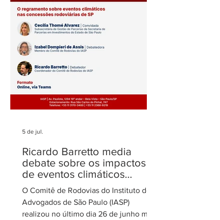
novamente entre os mais
sobre o filtro da
admirados
no STJ
5 de jul.
Ricardo Barretto media
debate sobre os impactos
de eventos climáticos
extremos nas concessões
O Comitê de Rodovias do Instituto dos
de rodovias
Advogados de São Paulo (IASP)
realizou no último dia 26 de junho mais