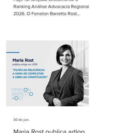
Ranking Análise Advocacia Regional
2026. O Fenelon Barretto Rost
Advogados foi novamente reconhecido
como um dos escritórios mais
admirados do Distrito Federal.
Agradecemos aos nossos clientes e
parceiros pela confiança em nosso
trabalho. Esse reconhecimento reforça
nosso compromisso com uma
advocacia técnica e de excelência.
30 de jun.
Maria Rost publica artigo