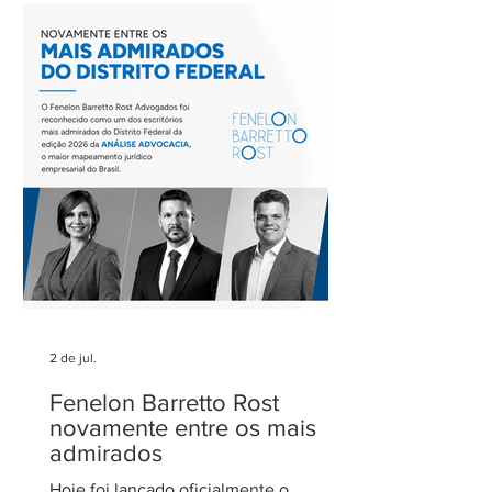
Rodovias do IASP, e teve como tema o
tratamento dos eventos climáticos
extremos nos contratos de concessão
rodoviária do Estado de São Paulo. A
reunião contou com a participação de
Cecília Thomé Alvarez, Subsecretária
de Gestão de Parcerias da Secretaria de
Parcerias e
2 de jul.
Fenelon Barretto Rost
novamente entre os mais
admirados
Hoje foi lançado oficialmente o