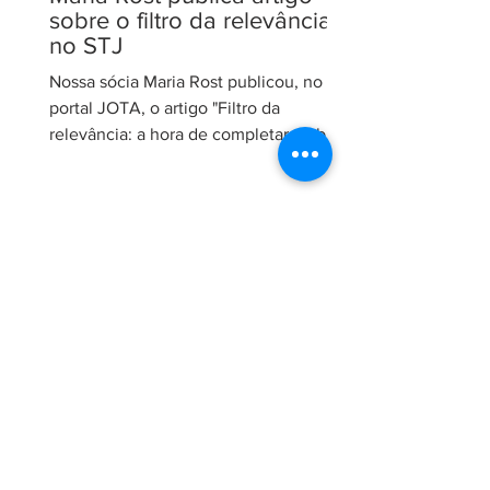
sobre o filtro da relevância
no STJ
Nossa sócia Maria Rost publicou, no
portal JOTA, o artigo "Filtro da
relevância: a hora de completar a obra
da Constituição", no qual analisa a
necessidade de regulamentação do
filtro da relevância no Superior Tribunal
de Justiça (STJ) e os impactos da
medida para o sistema recursal
brasileiro. No artigo, Maria sustenta que
a regulamentação é essencial para que
o STJ exerça plenamente sua função
constitucional de uniformizar a
interpretação da legislação federal,
concentran