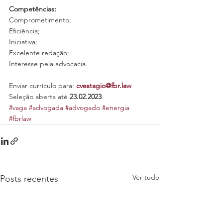
Competências:
Comprometimento;
Eficiência;
Iniciativa;
Excelente redação;
Interesse pela advocacia.
Enviar currículo para: 
cvestagio@fbr.law
Seleção aberta até 
23.02.2023
#vaga
#advogada
#advogado
#energia
#fbrlaw
Ver tudo
Posts recentes