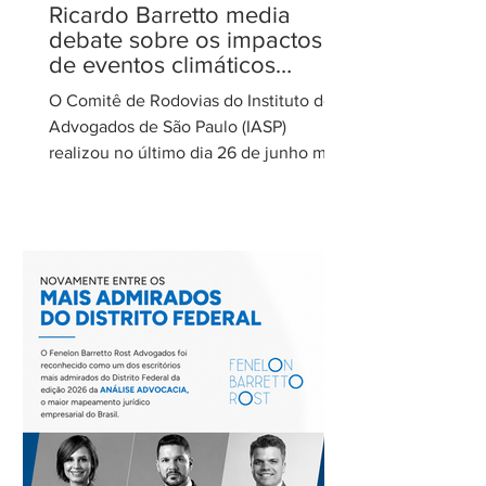
Ricardo Barretto media
debate sobre os impactos
de eventos climáticos
extremos nas concessões
O Comitê de Rodovias do Instituto dos
de rodovias
Advogados de São Paulo (IASP)
realizou no último dia 26 de junho mais
uma de suas reuniões mensais. O
encontro foi coordenado por Ricardo
Barretto, coordenador do Comitê de
Rodovias do IASP, e teve como tema o
tratamento dos eventos climáticos
extremos nos contratos de concessão
rodoviária do Estado de São Paulo. A
reunião contou com a participação de
Cecília Thomé Alvarez, Subsecretária
de Gestão de Parcerias da Secretaria de
Parcerias e