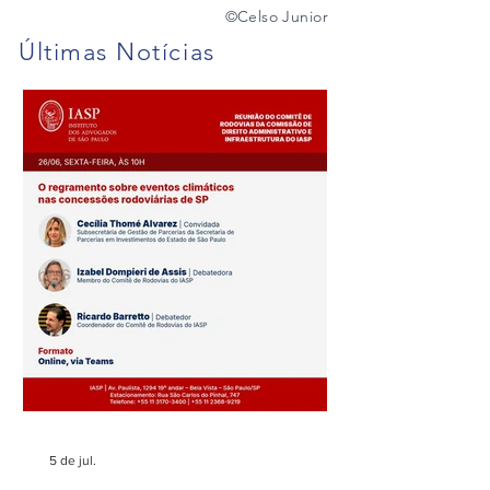
©️
Celso Junior
Últimas Notícias
Fenelon Barretto Rost
Maria Rost publi
novamente entre os mais
sobre o filtro da
admirados
no STJ
5 de jul.