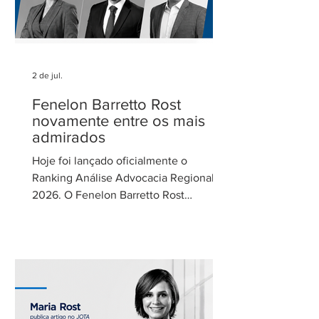
2 de jul.
Fenelon Barretto Rost
novamente entre os mais
admirados
Hoje foi lançado oficialmente o
Ranking Análise Advocacia Regional
2026. O Fenelon Barretto Rost
Advogados foi novamente reconhecido
como um dos escritórios mais
admirados do Distrito Federal.
Agradecemos aos nossos clientes e
parceiros pela confiança em nosso
trabalho. Esse reconhecimento reforça
nosso compromisso com uma