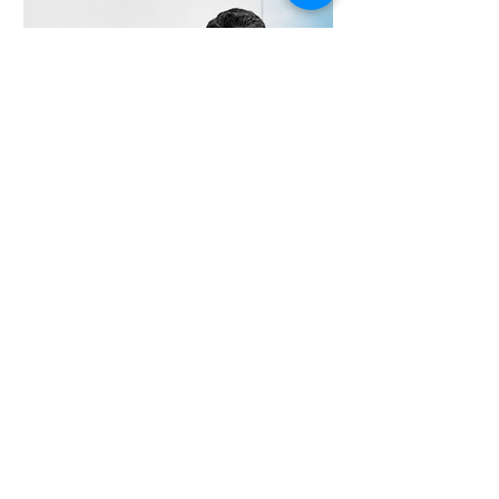
medida para o sistema recursal
brasileiro. No artigo, Maria sustenta que
a regulamentação é essencial para que
o STJ exerça plenamente sua função
constitucional de uniformizar a
interpretação da legislação federal,
concentran
24 de jun.
Chambers and Partners
2026: Ricardo Fenelon é
novamente reconhecido em
Aviation: Regulatory
Temos a satisfação de compartilhar que
nosso sócio Ricardo Fenelon foi
novamente reconhecido pela