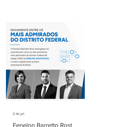
uma de suas reuniões mensais. O
encontro foi coordenado por Ricardo
Barretto, coordenador do Comitê de
Rodovias do IASP, e teve como tema o
tratamento dos eventos climáticos
extremos nos contratos de concessão
rodoviária do Estado de São Paulo. A
reunião contou com a participação de
Cecília Thomé Alvarez, Subsecretária
de Gestão de Parcerias da Secretaria de
Parcerias e
2 de jul.
Fenelon Barretto Rost