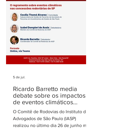
novamente entre os mais
sobre o filtro da
admirados
no STJ
5 de jul.
Ricardo Barretto media
debate sobre os impactos
de eventos climáticos
extremos nas concessões
O Comitê de Rodovias do Instituto dos
de rodovias
Advogados de São Paulo (IASP)
realizou no último dia 26 de junho mais