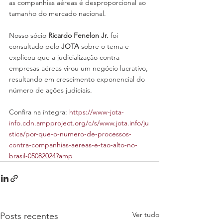
as companhias aéreas é desproporcional ao 
tamanho do mercado nacional.
Nosso sócio 
Ricardo Fenelon Jr.
 foi 
consultado pelo 
JOTA
 sobre o tema e 
explicou que a judicialização contra 
empresas aéreas virou um negócio lucrativo, 
resultando em crescimento exponencial do 
número de ações judiciais.
Confira na íntegra: 
https://www-jota-
info.cdn.ampproject.org/c/s/www.jota.info/ju
stica/por-que-o-numero-de-processos-
contra-companhias-aereas-e-tao-alto-no-
brasil-05082024?amp
Ver tudo
Posts recentes