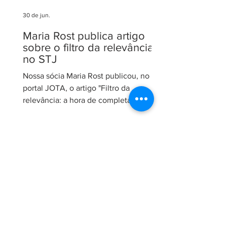
30 de jun.
Maria Rost publica artigo
sobre o filtro da relevância
no STJ
Nossa sócia Maria Rost publicou, no
portal JOTA, o artigo "Filtro da
relevância: a hora de completar a obra
da Constituição", no qual analisa a
necessidade de regulamentação do
filtro da relevância no Superior Tribunal
de Justiça (STJ) e os impactos da
medida para o sistema recursal
brasileiro. No artigo, Maria sustenta que
a regulamentação é essencial para que
o STJ exerça plenamente sua função
constitucional de uniformizar a
interpretação da legislação federal,