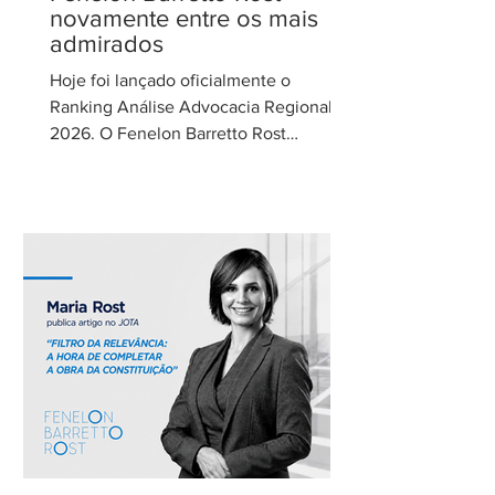
novamente entre os mais
admirados
Hoje foi lançado oficialmente o
Ranking Análise Advocacia Regional
2026. O Fenelon Barretto Rost
Advogados foi novamente reconhecido
como um dos escritórios mais
admirados do Distrito Federal.
Agradecemos aos nossos clientes e
parceiros pela confiança em nosso
trabalho. Esse reconhecimento reforça
nosso compromisso com uma
advocacia técnica e de excelência.