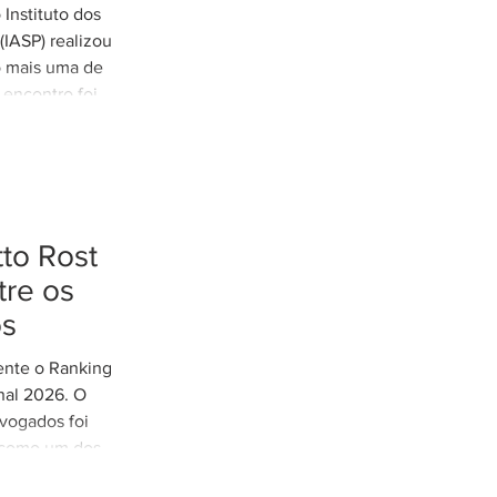
tremos
Instituto dos
es de
IASP) realizou
o mais uma de
 encontro foi
arretto,
e Rodovias do
o tratamento
xtremos nos
odoviária do
to Rost
eunião contou
cília Thomé
re os
e Gestão de
os
 Parcerias e
mente o Ranking
nal 2026. O
vogados foi
 como um dos
 do Distrito