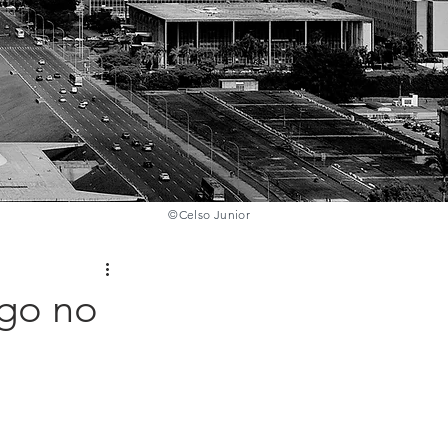
©️
Celso Junior
igo no