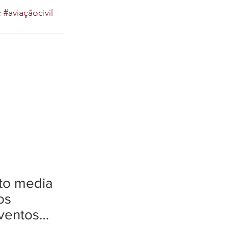
c
#aviaçãocivil
tto media
os
ventos