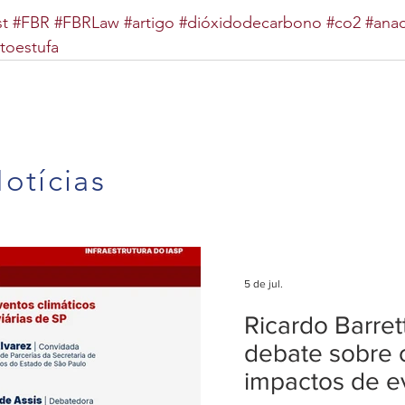
st
#FBR
#FBRLaw
#artigo
#dióxidodecarbono
#co2
#ana
toestufa
otícias
5 de jul.
Ricardo Barre
debate sobre 
impactos de e