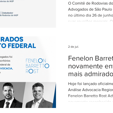
climáticos ex
O Comitê de Rodovias do 
nas concessõ
Advogados de São Paulo (
rodovias
no último dia 26 de junh
suas reuniões mensais. O
coordenado por Ricardo B
coordenador do Comitê d
IASP, e teve como tema 
dos eventos climáticos e
2 de jul.
contratos de concessão r
Fenelon Barret
Estado de São Paulo. A r
com a participação de Ce
novamente ent
Alvarez, Subsecretária d
mais admirad
Parcerias da Secretaria de
Hoje foi lançado oficial
Análise Advocacia Regio
Fenelon Barretto Rost Ad
novamente reconhecido
escritórios mais admirados