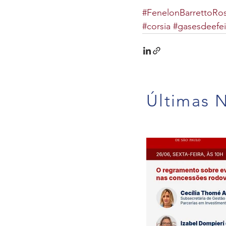
#FenelonBarrettoRo
#corsia
#gasesdeefei
Últimas N