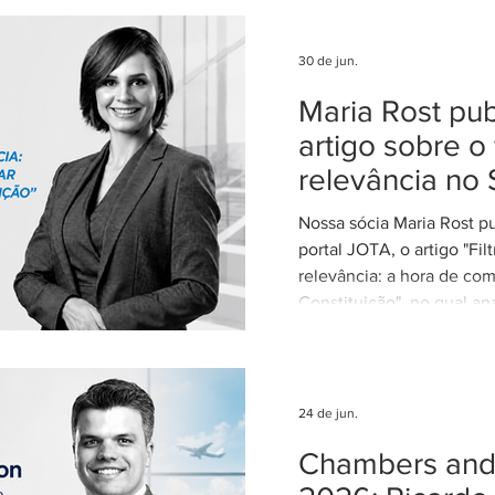
Federal. Agradecemos ao
clientes e parceiros pela
nosso trabalho. Esse re
30 de jun.
reforça nosso compromi
Maria Rost pub
advocacia técnica e de e
artigo sobre o 
relevância no 
Nossa sócia Maria Rost p
portal JOTA, o artigo "Fil
relevância: a hora de com
Constituição", no qual ana
necessidade de regulamen
da relevância no Superior
Justiça (STJ) e os impac
para o sistema recursal bras
24 de jun.
artigo, Maria sustenta qu
Chambers and 
regulamentação é essenci
STJ exerça plenamente s