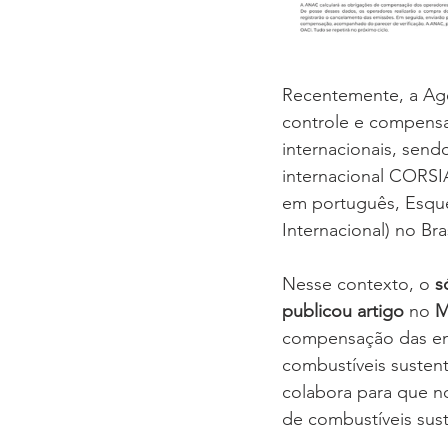
Recentemente, a Agê
controle e compens
internacionais, send
internacional CORSIA
em português, Esqu
Internacional) no Bras
Nesse contexto, o 
s
publicou artigo
 no 
M
compensação das emi
combustíveis sustentá
colabora para que no
de combustíveis sust