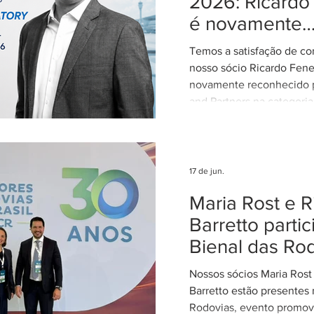
2026: Ricardo
constitucional de uniform
é novamente
interpretação da legislaçã
reconhecido 
concentran
Temos a satisfação de co
Aviation: Regu
nosso sócio Ricardo Fene
novamente reconhecido 
and Partners na categoria
Regulatory. Entre 2015 e
exerceu o cargo de Dire
período em que participo
elaboração, discussão e 
17 de jun.
importantes regulamentos
Maria Rost e R
para o setor aéreo brasil
retorno à advocacia, em
Barretto parti
sendo continuamente re
Bienal das Ro
sua atuação em Direito A
assessorando
Nossos sócios Maria Rost
Barretto estão presentes 
Rodovias, evento promo