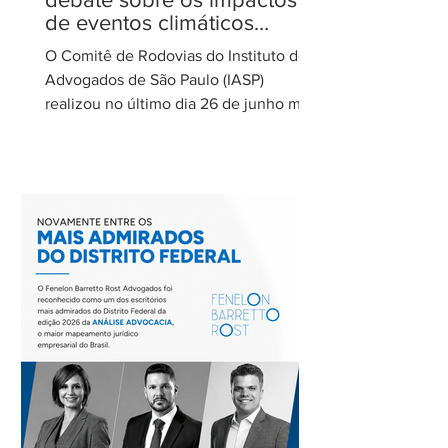
de eventos climáticos
extremos nas concessões
O Comitê de Rodovias do Instituto dos
de rodovias
Advogados de São Paulo (IASP)
realizou no último dia 26 de junho mais
uma de suas reuniões mensais. O
encontro foi coordenado por Ricardo
Barretto, coordenador do Comitê de
Rodovias do IASP, e teve como tema o
tratamento dos eventos climáticos
extremos nos contratos de concessão
rodoviária do Estado de São Paulo. A
reunião contou com a participação de
Cecília Thomé Alvarez, Subsecretária
de Gestão de Parcerias da Secretaria de
Parcerias e