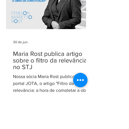
30 de jun.
Maria Rost publica artigo
sobre o filtro da relevância
no STJ
Nossa sócia Maria Rost publicou, no
portal JOTA, o artigo "Filtro da
relevância: a hora de completar a obra
da Constituição", no qual analisa a
necessidade de regulamentação do
filtro da relevância no Superior Tribunal
de Justiça (STJ) e os impactos da
medida para o sistema recursal