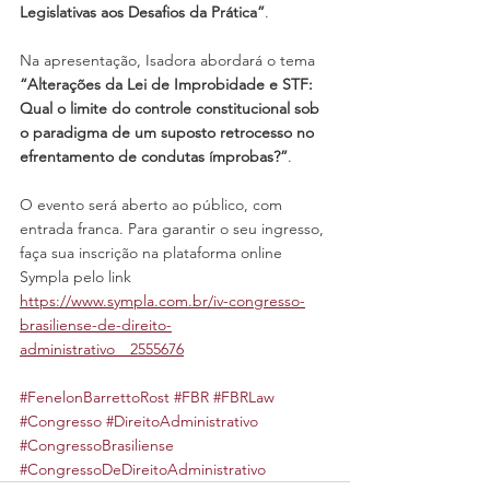
Legislativas aos Desafios da Prática”
.
Na apresentação, Isadora abordará o tema 
“Alterações da Lei de Improbidade e STF: 
Qual o limite do controle constitucional sob 
o paradigma de um suposto retrocesso no 
efrentamento de condutas ímprobas?”
.
O evento será aberto ao público, com 
entrada franca. Para garantir o seu ingresso, 
faça sua inscrição na plataforma online 
Sympla pelo link 
https://www.sympla.com.br/iv-congresso-
brasiliense-de-direito-
administrativo__2555676
#FenelonBarrettoRost
#FBR
#FBRLaw
#Congresso
#DireitoAdministrativo
#CongressoBrasiliense
#CongressoDeDireitoAdministrativo