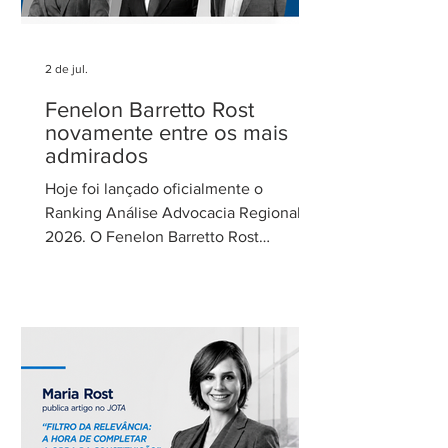
2 de jul.
Fenelon Barretto Rost
novamente entre os mais
admirados
Hoje foi lançado oficialmente o
Ranking Análise Advocacia Regional
2026. O Fenelon Barretto Rost
Advogados foi novamente reconhecido
como um dos escritórios mais
admirados do Distrito Federal.
Agradecemos aos nossos clientes e
parceiros pela confiança em nosso
trabalho. Esse reconhecimento reforça
nosso compromisso com uma
advocacia técnica e de excelência.