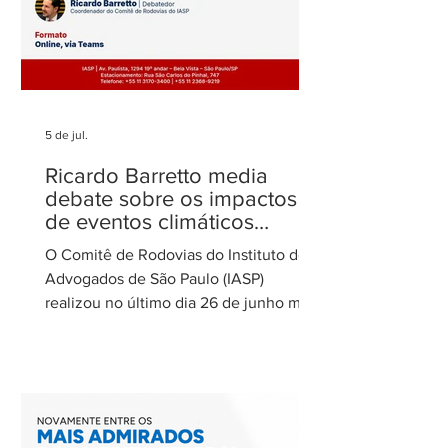
5 de jul.
Ricardo Barretto media
debate sobre os impactos
de eventos climáticos
extremos nas concessões
O Comitê de Rodovias do Instituto dos
de rodovias
Advogados de São Paulo (IASP)
realizou no último dia 26 de junho mais
uma de suas reuniões mensais. O
encontro foi coordenado por Ricardo
Barretto, coordenador do Comitê de
Rodovias do IASP, e teve como tema o
tratamento dos eventos climáticos
extremos nos contratos de concessão