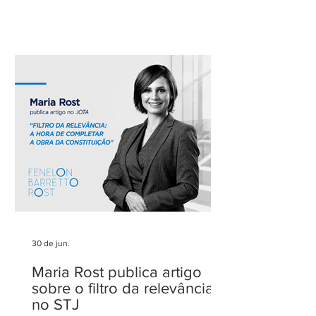
Advogados foi novamente reconhecido
como um dos escritórios mais
admirados do Distrito Federal.
Agradecemos aos nossos clientes e
parceiros pela confiança em nosso
trabalho. Esse reconhecimento reforça
nosso compromisso com uma
advocacia técnica e de excelência.
30 de jun.
Maria Rost publica artigo
sobre o filtro da relevância
no STJ