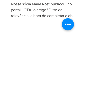
Nossa sócia Maria Rost publicou, no
portal JOTA, o artigo "Filtro da
relevância: a hora de completar a obra
da Constituição", no qual analisa a
necessidade de regulamentação do
filtro da relevância no Superior Tribunal
de Justiça (STJ) e os impactos da
medida para o sistema recursal
brasileiro. No artigo, Maria sustenta que
a regulamentação é essencial para que
o STJ exerça plenamente sua função
constitucional de uniformizar a
interpretação da legislação federal,
concentran
24 de jun.