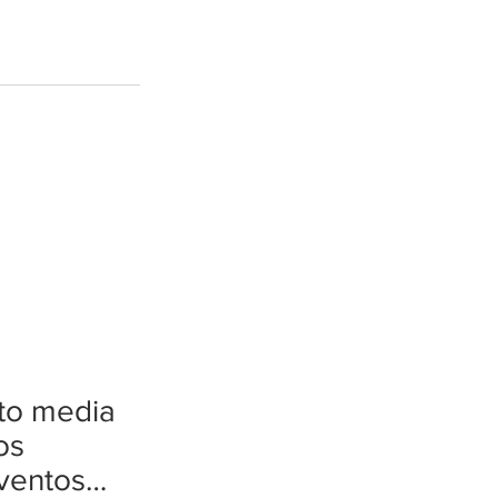
tto media
os
ventos