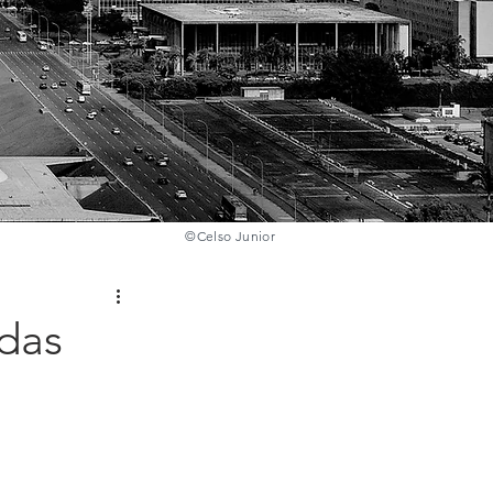
©️
Celso Junior
 das