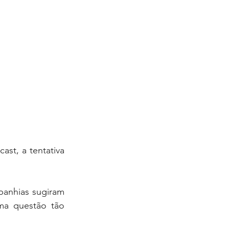
st, a tentativa 
anhias sugiram 
ma questão tão 