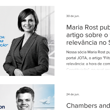
Federal. Agradecemos ao
clientes e parceiros pela
nosso trabalho. Esse re
30 de jun.
reforça nosso compromi
Maria Rost pub
advocacia técnica e de e
artigo sobre o 
relevância no 
Nossa sócia Maria Rost p
portal JOTA, o artigo "Fil
relevância: a hora de com
Constituição", no qual ana
necessidade de regulamen
da relevância no Superior
Justiça (STJ) e os impac
para o sistema recursal bras
24 de jun.
artigo, Maria sustenta qu
Chambers and 
regulamentação é essenci