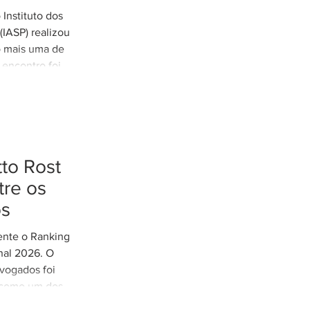
tremos
Instituto dos
es de
IASP) realizou
o mais uma de
 encontro foi
arretto,
e Rodovias do
o tratamento
xtremos nos
odoviária do
to Rost
eunião contou
cília Thomé
re os
e Gestão de
os
 Parcerias e
mente o Ranking
nal 2026. O
vogados foi
 como um dos
 do Distrito