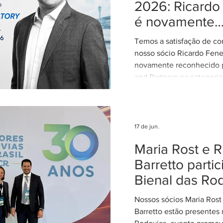
STJ exerça plenamente s
2026: Ricardo
constitucional de uniform
é novamente
interpretação da legislaçã
reconhecido 
concentran
Temos a satisfação de co
Aviation: Regu
nosso sócio Ricardo Fene
novamente reconhecido 
and Partners na categoria
Regulatory. Entre 2015 e
exerceu o cargo de Dire
período em que participo
elaboração, discussão e 
17 de jun.
importantes regulamentos
Maria Rost e R
para o setor aéreo brasil
retorno à advocacia, em
Barretto parti
sendo continuamente re
Bienal das Ro
sua atuação em Direito A
assessorando
Nossos sócios Maria Rost
Barretto estão presentes 