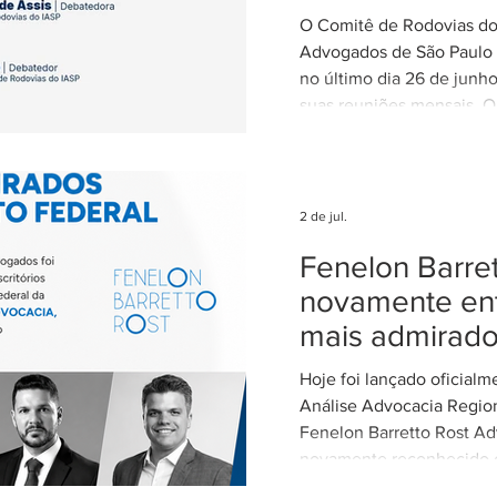
climáticos ex
O Comitê de Rodovias do 
nas concessõ
Advogados de São Paulo (
rodovias
no último dia 26 de junh
suas reuniões mensais. O
coordenado por Ricardo B
coordenador do Comitê d
IASP, e teve como tema 
dos eventos climáticos e
2 de jul.
contratos de concessão r
Fenelon Barret
Estado de São Paulo. A r
com a participação de Ce
novamente ent
Alvarez, Subsecretária d
mais admirad
Parcerias da Secretaria de
Hoje foi lançado oficial
Análise Advocacia Regio
Fenelon Barretto Rost Ad
novamente reconhecido
escritórios mais admirados