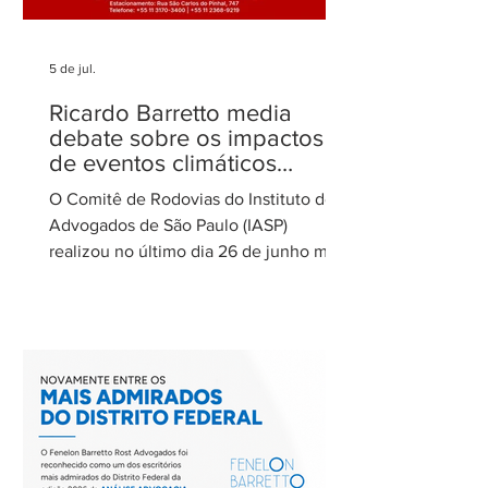
5 de jul.
Ricardo Barretto media
debate sobre os impactos
de eventos climáticos
extremos nas concessões
O Comitê de Rodovias do Instituto dos
de rodovias
Advogados de São Paulo (IASP)
realizou no último dia 26 de junho mais
uma de suas reuniões mensais. O
encontro foi coordenado por Ricardo
Barretto, coordenador do Comitê de
Rodovias do IASP, e teve como tema o
tratamento dos eventos climáticos
extremos nos contratos de concessão
rodoviária do Estado de São Paulo. A
reunião contou com a participação de
Cecília Thomé Alvarez, Subsecretária