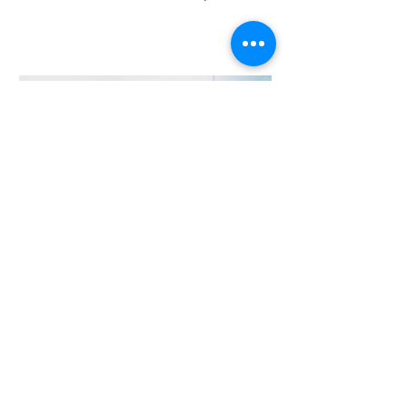
da Constituição", no qual analisa a
necessidade de regulamentação do
filtro da relevância no Superior Tribunal
de Justiça (STJ) e os impactos da
medida para o sistema recursal
brasileiro. No artigo, Maria sustenta que
a regulamentação é essencial para que
o STJ exerça plenamente sua função
constitucional de uniformizar a
interpretação da legislação federal,
concentran
24 de jun.
Chambers and Partners
2026: Ricardo Fenelon é
novamente reconhecido em