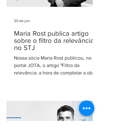
30 de jun.
Maria Rost publica artigo
sobre o filtro da relevância
no STJ
Nossa sócia Maria Rost publicou, no
portal JOTA, o artigo "Filtro da
relevância: a hora de completar a obra
da Constituição", no qual analisa a
necessidade de regulamentação do
filtro da relevância no Superior Tribunal
de Justiça (STJ) e os impactos da
medida para o sistema recursal
brasileiro. No artigo, Maria sustenta que
a regulamentação é essencial para que
o STJ exerça plenamente sua função