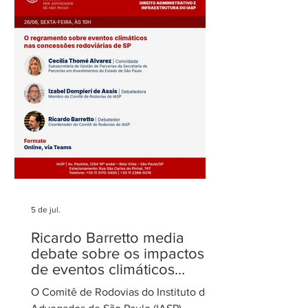
Fenelon Barretto Rost
Maria Rost publi
novamente entre os mais
sobre o filtro da
admirados
no STJ
5 de jul.
Ricardo Barretto media
debate sobre os impactos
de eventos climáticos
extremos nas concessões
O Comitê de Rodovias do Instituto dos
de rodovias