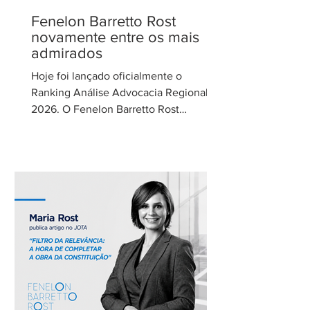
Fenelon Barretto Rost
novamente entre os mais
admirados
Hoje foi lançado oficialmente o
Ranking Análise Advocacia Regional
2026. O Fenelon Barretto Rost
Advogados foi novamente reconhecido
como um dos escritórios mais
admirados do Distrito Federal.
Agradecemos aos nossos clientes e
parceiros pela confiança em nosso
trabalho. Esse reconhecimento reforça
nosso compromisso com uma
advocacia técnica e de excelência.