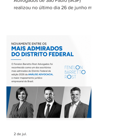
Advogados de São Paulo (IASP)
realizou no último dia 26 de junho mais
uma de suas reuniões mensais. O
encontro foi coordenado por Ricardo
Barretto, coordenador do Comitê de
Rodovias do IASP, e teve como tema o
tratamento dos eventos climáticos
extremos nos contratos de concessão
rodoviária do Estado de São Paulo. A
reunião contou com a participação de
Cecília Thomé Alvarez, Subsecretária
de Gestão de Parcerias da Secretaria de
Parcerias e
2 de jul.