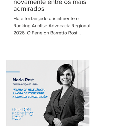
novamente entre os mais
admirados
Hoje foi lançado oficialmente o
Ranking Análise Advocacia Regional
2026. O Fenelon Barretto Rost
Advogados foi novamente reconhecido
como um dos escritórios mais
admirados do Distrito Federal.
Agradecemos aos nossos clientes e
parceiros pela confiança em nosso
trabalho. Esse reconhecimento reforça
nosso compromisso com uma
advocacia técnica e de excelência.