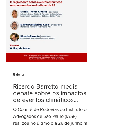
admirados
no STJ
5 de jul.
Ricardo Barretto media
debate sobre os impactos
de eventos climáticos
extremos nas concessões
O Comitê de Rodovias do Instituto dos
de rodovias
Advogados de São Paulo (IASP)
realizou no último dia 26 de junho mais