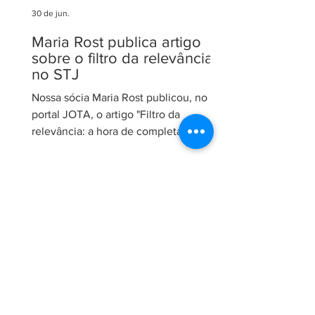
30 de jun.
Maria Rost publica artigo
sobre o filtro da relevância
no STJ
Nossa sócia Maria Rost publicou, no
portal JOTA, o artigo "Filtro da
relevância: a hora de completar a obra
da Constituição", no qual analisa a
necessidade de regulamentação do
filtro da relevância no Superior Tribunal
de Justiça (STJ) e os impactos da
medida para o sistema recursal
brasileiro. No artigo, Maria sustenta que
a regulamentação é essencial para que
o STJ exerça plenamente sua função
constitucional de uniformizar a
interpretação da legislação federal,