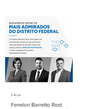
uma de suas reuniões mensais. O
encontro foi coordenado por Ricardo
Barretto, coordenador do Comitê de
Rodovias do IASP, e teve como tema o
tratamento dos eventos climáticos
extremos nos contratos de concessão
rodoviária do Estado de São Paulo. A
reunião contou com a participação de
Cecília Thomé Alvarez, Subsecretária
de Gestão de Parcerias da Secretaria de
Parcerias e
2 de jul.
Fenelon Barretto Rost