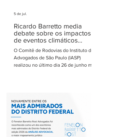
5 de jul.
Ricardo Barretto media
debate sobre os impactos
de eventos climáticos
extremos nas concessões
O Comitê de Rodovias do Instituto dos
de rodovias
Advogados de São Paulo (IASP)
realizou no último dia 26 de junho mais
uma de suas reuniões mensais. O
encontro foi coordenado por Ricardo
Barretto, coordenador do Comitê de
Rodovias do IASP, e teve como tema o
tratamento dos eventos climáticos
extremos nos contratos de concessão
rodoviária do Estado de São Paulo. A
reunião contou com a participação de
Cecília Thomé Alvarez, Subsecretária