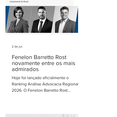
de Gestão de Parcerias da Secretaria de
Parcerias e
2 de jul.
Fenelon Barretto Rost
novamente entre os mais
admirados
Hoje foi lançado oficialmente o
Ranking Análise Advocacia Regional
2026. O Fenelon Barretto Rost
Advogados foi novamente reconhecido
como um dos escritórios mais
admirados do Distrito Federal.
Agradecemos aos nossos clientes e