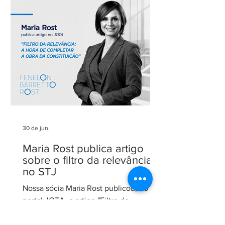
parceiros pela confiança em nosso
trabalho. Esse reconhecimento reforça
nosso compromisso com uma
advocacia técnica e de excelência.
30 de jun.
Maria Rost publica artigo
sobre o filtro da relevância
no STJ
Nossa sócia Maria Rost publicou, no
portal JOTA, o artigo "Filtro da
relevância: a hora de completar a obra
da Constituição", no qual analisa a