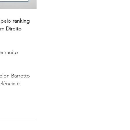
 pelo 
ranking 
em 
Direito 
e muito 
elon Barretto 
lência e 