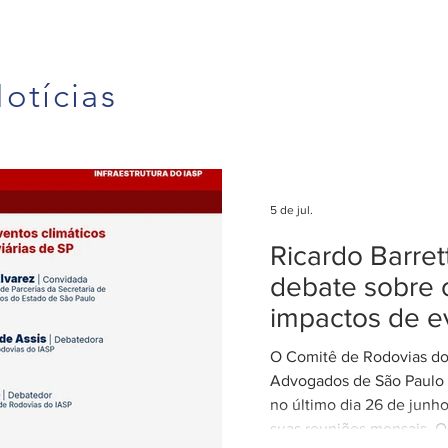
otícias
5 de jul.
Ricardo Barre
debate sobre 
impactos de e
climáticos ex
O Comitê de Rodovias do 
nas concessõ
Advogados de São Paulo (
rodovias
no último dia 26 de junh
suas reuniões mensais. O