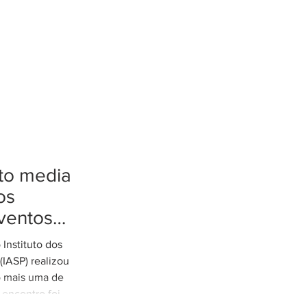
tto media
os
ventos
tremos
Instituto dos
es de
IASP) realizou
o mais uma de
 encontro foi