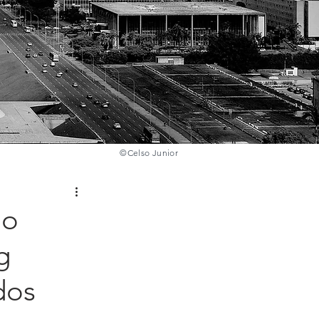
©️
Celso Junior
lo
g
dos