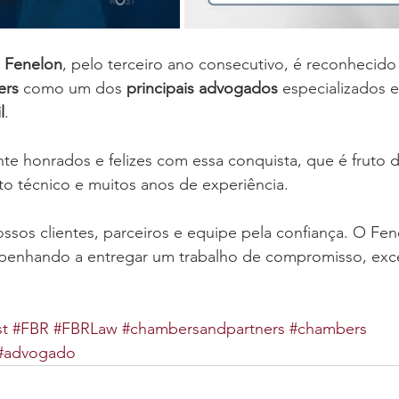
o Fenelon
, pelo terceiro ano consecutivo, é reconhecido
ers
 como um dos 
principais advogados
 especializados 
l
.
e honrados e felizes com essa conquista, que é fruto d
o técnico e muitos anos de experiência.
os clientes, parceiros e equipe pela confiança. O Fen
penhando a entregar um trabalho de compromisso, exce
st
#FBR
#FBRLaw
#chambersandpartners
#chambers
#advogado