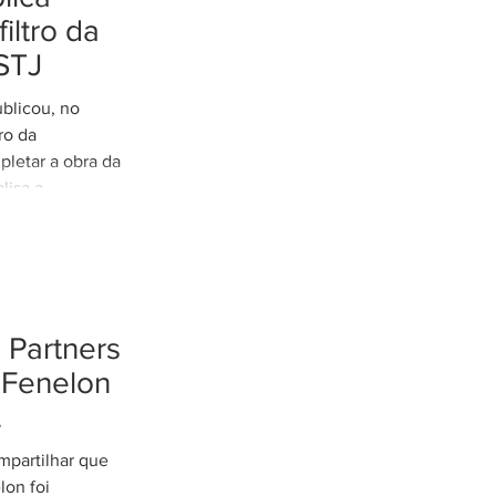
filtro da
STJ
ublicou, no
tro da
pletar a obra da
lisa a
tação do filtro
 Tribunal de
tos da medida
ileiro. No
e a
Partners
al para que o
ua função
 Fenelon
izar a
o federal,
em
mpartilhar que
latory
lon foi