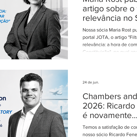
artigo sobre o 
relevância no 
Nossa sócia Maria Rost p
portal JOTA, o artigo "Fil
relevância: a hora de com
Constituição", no qual ana
necessidade de regulamen
da relevância no Superior
Justiça (STJ) e os impac
para o sistema recursal bras
24 de jun.
artigo, Maria sustenta qu
Chambers and 
regulamentação é essenci
STJ exerça plenamente s
2026: Ricardo
constitucional de uniform
é novamente
interpretação da legislaçã
reconhecido 
concentran
Temos a satisfação de co
Aviation: Regu
nosso sócio Ricardo Fene