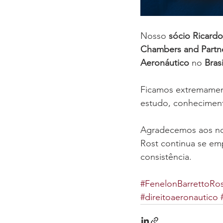
Nosso 
sócio Ricard
Chambers and Partn
Aeronáutico
 no 
Brasi
Ficamos extremament
estudo, conheciment
Agradecemos aos noss
Rost continua se em
consistência.
#FenelonBarrettoRo
#direitoaeronautico