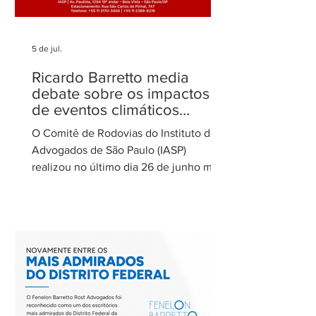
5 de jul.
Ricardo Barretto media
debate sobre os impactos
de eventos climáticos
extremos nas concessões
O Comitê de Rodovias do Instituto dos
de rodovias
Advogados de São Paulo (IASP)
realizou no último dia 26 de junho mais
uma de suas reuniões mensais. O
encontro foi coordenado por Ricardo
Barretto, coordenador do Comitê de
Rodovias do IASP, e teve como tema o
tratamento dos eventos climáticos
extremos nos contratos de concessão
rodoviária do Estado de São Paulo. A
reunião contou com a participação de