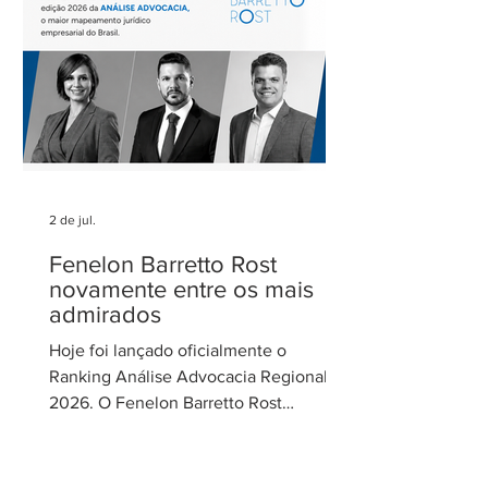
Cecília Thomé Alvarez, Subsecretária
de Gestão de Parcerias da Secretaria de
Parcerias e
2 de jul.
Fenelon Barretto Rost
novamente entre os mais
admirados
Hoje foi lançado oficialmente o
Ranking Análise Advocacia Regional
2026. O Fenelon Barretto Rost
Advogados foi novamente reconhecido
como um dos escritórios mais
admirados do Distrito Federal.