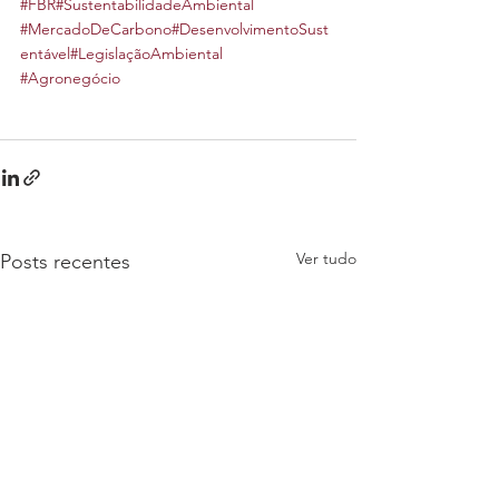
#FBR
#SustentabilidadeAmbiental
#MercadoDeCarbono
#DesenvolvimentoSust
entável
#LegislaçãoAmbiental
#Agronegócio
Ver tudo
Posts recentes