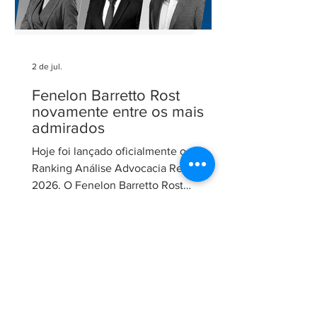
2 de jul.
Fenelon Barretto Rost
novamente entre os mais
admirados
Hoje foi lançado oficialmente o
Ranking Análise Advocacia Regional
2026. O Fenelon Barretto Rost
Advogados foi novamente reconhecido
como um dos escritórios mais
admirados do Distrito Federal.
Agradecemos aos nossos clientes e
parceiros pela confiança em nosso
trabalho. Esse reconhecimento reforça
nosso compromisso com uma