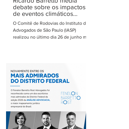
Ricardo Barretto media
debate sobre os impactos
de eventos climáticos
extremos nas concessões
O Comitê de Rodovias do Instituto dos
de rodovias
Advogados de São Paulo (IASP)
realizou no último dia 26 de junho mais
uma de suas reuniões mensais. O
encontro foi coordenado por Ricardo
Barretto, coordenador do Comitê de
Rodovias do IASP, e teve como tema o
tratamento dos eventos climáticos
extremos nos contratos de concessão
rodoviária do Estado de São Paulo. A
reunião contou com a participação de
Cecília Thomé Alvarez, Subsecretária
de Gestão de Parcerias da Secretaria de
Parcerias e