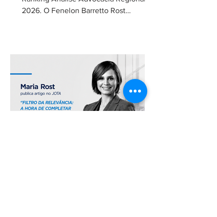
2026. O Fenelon Barretto Rost
Advogados foi novamente reconhecido
como um dos escritórios mais
admirados do Distrito Federal.
Agradecemos aos nossos clientes e
parceiros pela confiança em nosso
trabalho. Esse reconhecimento reforça
nosso compromisso com uma
advocacia técnica e de excelência.
30 de jun.
Maria Rost publica artigo
sobre o filtro da relevância