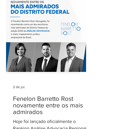
tratamento dos eventos climáticos
extremos nos contratos de concessão
rodoviária do Estado de São Paulo. A
reunião contou com a participação de
Cecília Thomé Alvarez, Subsecretária
de Gestão de Parcerias da Secretaria de
Parcerias e
2 de jul.
Fenelon Barretto Rost
novamente entre os mais
admirados
Hoje foi lançado oficialmente o
Ranking Análise Advocacia Regional