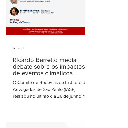
5 de jul.
Ricardo Barretto media
debate sobre os impactos
de eventos climáticos
extremos nas concessões
O Comitê de Rodovias do Instituto dos
de rodovias
Advogados de São Paulo (IASP)
realizou no último dia 26 de junho mais
uma de suas reuniões mensais. O
encontro foi coordenado por Ricardo
Barretto, coordenador do Comitê de
Rodovias do IASP, e teve como tema o