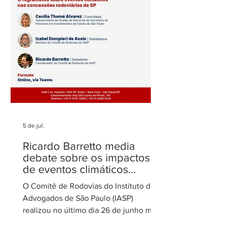
admirados
no STJ
5 de jul.
Ricardo Barretto media
debate sobre os impactos
de eventos climáticos
extremos nas concessões
O Comitê de Rodovias do Instituto dos
de rodovias
Advogados de São Paulo (IASP)
realizou no último dia 26 de junho mais
uma de suas reuniões mensais. O