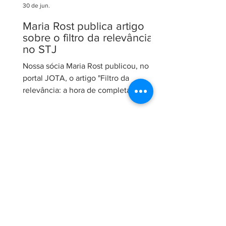
30 de jun.
Maria Rost publica artigo
sobre o filtro da relevância
no STJ
Nossa sócia Maria Rost publicou, no
portal JOTA, o artigo "Filtro da
relevância: a hora de completar a obra
da Constituição", no qual analisa a
necessidade de regulamentação do
filtro da relevância no Superior Tribunal
de Justiça (STJ) e os impactos da
medida para o sistema recursal
brasileiro. No artigo, Maria sustenta que
a regulamentação é essencial para que
o STJ exerça plenamente sua função
constitucional de uniformizar a
interpretação da legislação federal,
concentran