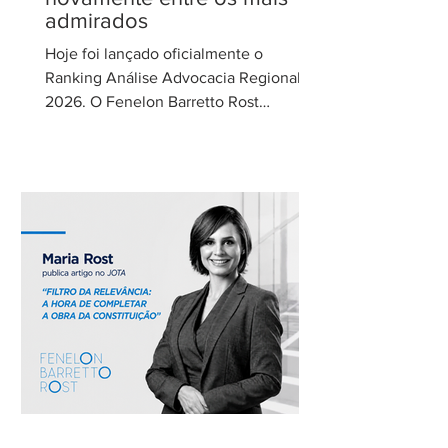
admirados
Hoje foi lançado oficialmente o
Ranking Análise Advocacia Regional
2026. O Fenelon Barretto Rost
Advogados foi novamente reconhecido
como um dos escritórios mais
admirados do Distrito Federal.
Agradecemos aos nossos clientes e
parceiros pela confiança em nosso
trabalho. Esse reconhecimento reforça
nosso compromisso com uma
advocacia técnica e de excelência.