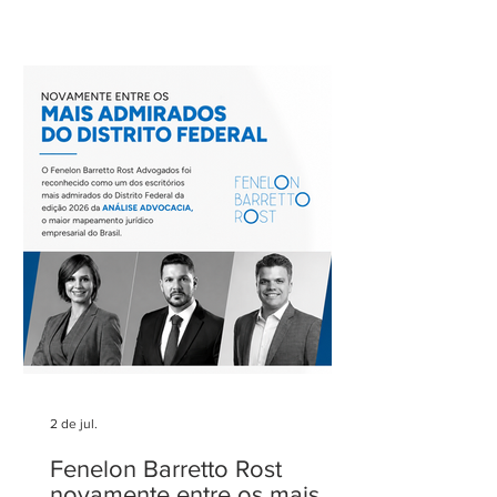
encontro foi coordenado por Ricardo
Barretto, coordenador do Comitê de
Rodovias do IASP, e teve como tema o
tratamento dos eventos climáticos
extremos nos contratos de concessão
rodoviária do Estado de São Paulo. A
reunião contou com a participação de
Cecília Thomé Alvarez, Subsecretária
de Gestão de Parcerias da Secretaria de
Parcerias e
2 de jul.
Fenelon Barretto Rost
novamente entre os mais