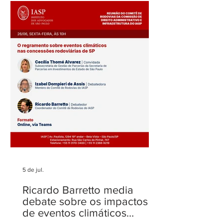
Fenelon Barretto Rost
Maria Rost publi
novamente entre os mais
sobre o filtro da
admirados
no STJ
5 de jul.
Ricardo Barretto media
debate sobre os impactos
de eventos climáticos