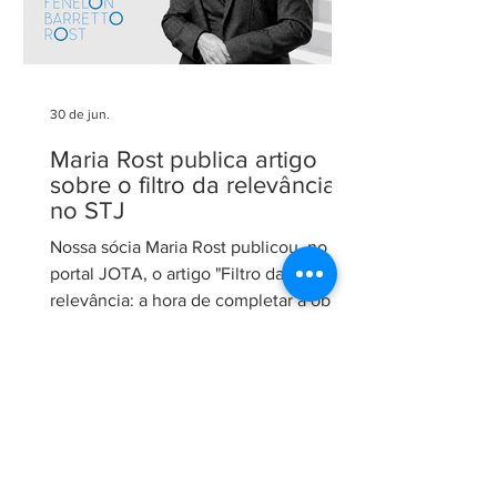
30 de jun.
Maria Rost publica artigo
sobre o filtro da relevância
no STJ
Nossa sócia Maria Rost publicou, no
portal JOTA, o artigo "Filtro da
relevância: a hora de completar a obra
da Constituição", no qual analisa a
necessidade de regulamentação do
filtro da relevância no Superior Tribunal
de Justiça (STJ) e os impactos da
medida para o sistema recursal
brasileiro. No artigo, Maria sustenta que
a regulamentação é essencial para que