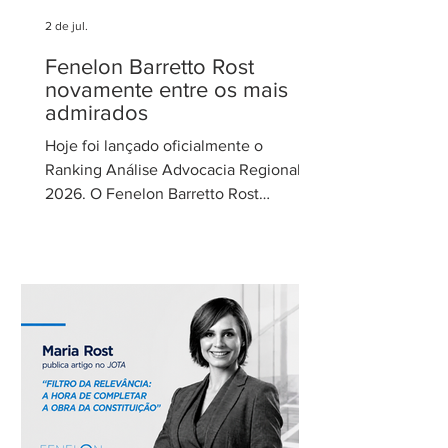
2 de jul.
Fenelon Barretto Rost
novamente entre os mais
admirados
Hoje foi lançado oficialmente o
Ranking Análise Advocacia Regional
2026. O Fenelon Barretto Rost
Advogados foi novamente reconhecido
como um dos escritórios mais
admirados do Distrito Federal.
Agradecemos aos nossos clientes e
parceiros pela confiança em nosso
trabalho. Esse reconhecimento reforça
nosso compromisso com uma
advocacia técnica e de excelência.