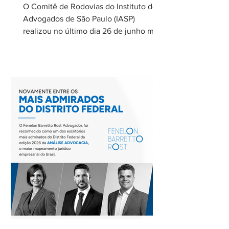
extremos nas concessões
O Comitê de Rodovias do Instituto dos
de rodovias
Advogados de São Paulo (IASP)
realizou no último dia 26 de junho mais
uma de suas reuniões mensais. O
encontro foi coordenado por Ricardo
Barretto, coordenador do Comitê de
Rodovias do IASP, e teve como tema o
tratamento dos eventos climáticos
extremos nos contratos de concessão
rodoviária do Estado de São Paulo. A
reunião contou com a participação de
Cecília Thomé Alvarez, Subsecretária
de Gestão de Parcerias da Secretaria de
Parcerias e