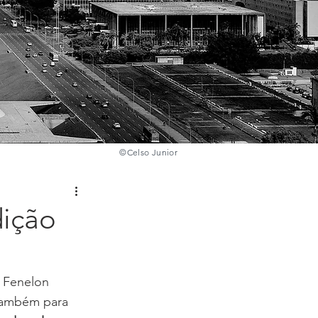
©️
Celso Junior
dição
 Fenelon 
também para 