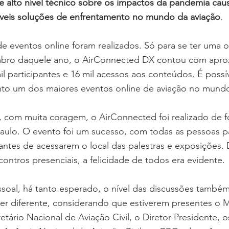
 alto nível técnico sobre os impactos da pandemia cau
veis soluções de enfrentamento no mundo da aviação
.
e eventos online foram realizados. Só para se ter uma 
bro daquele ano, o AirConnected DX contou com apr
mil participantes e 16 mil acessos aos conteúdos. É possí
to um dos maiores eventos online de aviação no mund
, com muita coragem, o AirConnected foi realizado de f
Paulo. O evento foi um sucesso, com todas as pessoas 
ntes de acessarem o local das palestras e exposições. 
ntros presenciais, a felicidade de todos era evidente.
soal, há tanto esperado, o nível das discussões també
r diferente, considerando que estiverem presentes o M
retário Nacional de Aviação Civil, o Diretor-Presidente, o