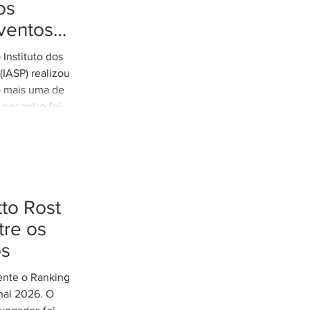
os
ventos
tremos
Instituto dos
es de
IASP) realizou
o mais uma de
 encontro foi
arretto,
e Rodovias do
o tratamento
xtremos nos
odoviária do
to Rost
eunião contou
cília Thomé
re os
e Gestão de
os
 Parcerias e
mente o Ranking
nal 2026. O