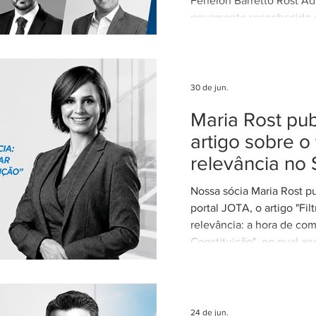
Fenelon Barretto Rost Ad
novamente reconhecido
escritórios mais admirados
Federal. Agradecemos ao
clientes e parceiros pela
nosso trabalho. Esse re
30 de jun.
reforça nosso compromi
Maria Rost pub
advocacia técnica e de e
artigo sobre o 
relevância no 
Nossa sócia Maria Rost p
portal JOTA, o artigo "Fil
relevância: a hora de com
Constituição", no qual ana
necessidade de regulamen
da relevância no Superior
Justiça (STJ) e os impac
para o sistema recursal bras
24 de jun.