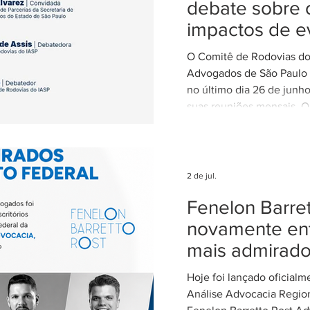
debate sobre 
impactos de e
climáticos ex
O Comitê de Rodovias do 
nas concessõ
Advogados de São Paulo (
rodovias
no último dia 26 de junh
suas reuniões mensais. O
coordenado por Ricardo B
coordenador do Comitê d
IASP, e teve como tema 
dos eventos climáticos e
2 de jul.
contratos de concessão r
Fenelon Barret
Estado de São Paulo. A r
com a participação de Ce
novamente ent
Alvarez, Subsecretária d
mais admirad
Parcerias da Secretaria de
Hoje foi lançado oficial
Análise Advocacia Regio