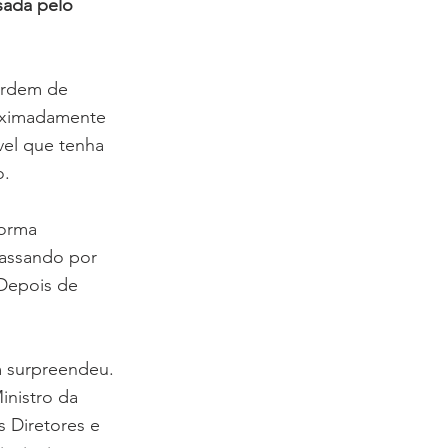
sada pelo 
ordem de 
oximadamente 
vel que tenha 
o.
orma 
passando por 
Depois de 
m surpreendeu. 
inistro da 
s Diretores e 