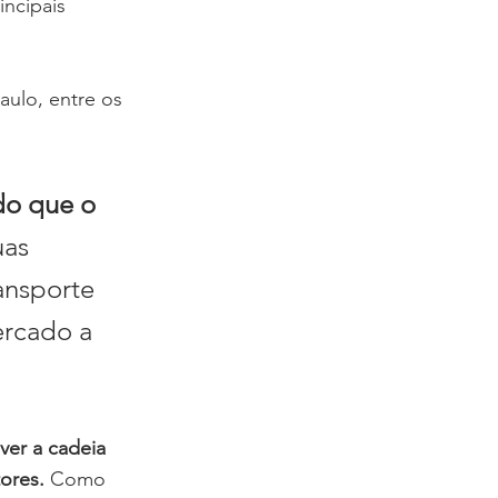
ncipais 
ulo, entre os 
do que o 
as 
ansporte 
ercado a 
ver a cadeia 
ores. 
Como 