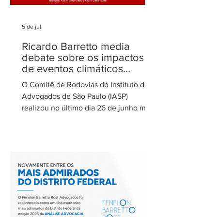
5 de jul.
Ricardo Barretto media
debate sobre os impactos
de eventos climáticos
extremos nas concessões
O Comitê de Rodovias do Instituto dos
de rodovias
Advogados de São Paulo (IASP)
realizou no último dia 26 de junho mais
uma de suas reuniões mensais. O
encontro foi coordenado por Ricardo
Barretto, coordenador do Comitê de
Rodovias do IASP, e teve como tema o
tratamento dos eventos climáticos
extremos nos contratos de concessão
rodoviária do Estado de São Paulo. A
reunião contou com a participação de
Cecília Thomé Alvarez, Subsecretária