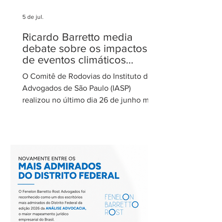
5 de jul.
Ricardo Barretto media
debate sobre os impactos
de eventos climáticos
extremos nas concessões
O Comitê de Rodovias do Instituto dos
de rodovias
Advogados de São Paulo (IASP)
realizou no último dia 26 de junho mais
uma de suas reuniões mensais. O
encontro foi coordenado por Ricardo
Barretto, coordenador do Comitê de
Rodovias do IASP, e teve como tema o
tratamento dos eventos climáticos
extremos nos contratos de concessão
rodoviária do Estado de São Paulo. A
reunião contou com a participação de
Cecília Thomé Alvarez, Subsecretária
de Gestão de Parcerias da Secretaria de