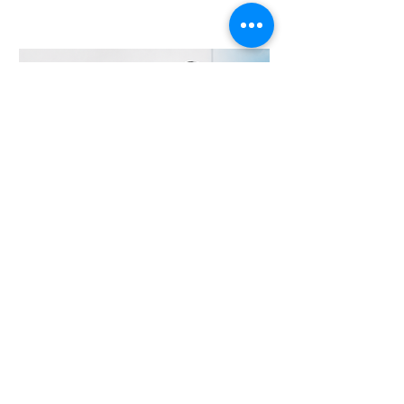
necessidade de regulamentação do
filtro da relevância no Superior Tribunal
de Justiça (STJ) e os impactos da
medida para o sistema recursal
brasileiro. No artigo, Maria sustenta que
a regulamentação é essencial para que
o STJ exerça plenamente sua função
constitucional de uniformizar a
interpretação da legislação federal,
concentran
24 de jun.
Chambers and Partners
2026: Ricardo Fenelon é
novamente reconhecido em
Aviation: Regulatory
Temos a satisfação de compartilhar que