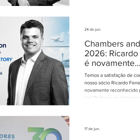
necessidade de regulamen
da relevância no Superior
Justiça (STJ) e os impac
para o sistema recursal bras
24 de jun.
artigo, Maria sustenta qu
Chambers and 
regulamentação é essenci
STJ exerça plenamente s
2026: Ricardo
constitucional de uniform
é novamente
interpretação da legislaçã
reconhecido 
concentran
Temos a satisfação de co
Aviation: Regu
nosso sócio Ricardo Fene
novamente reconhecido 
and Partners na categoria
Regulatory. Entre 2015 e
exerceu o cargo de Dire
período em que participo
elaboração, discussão e 
17 de jun.
importantes regulamentos