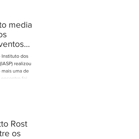
tto media
os
ventos
tremos
Instituto dos
es de
IASP) realizou
o mais uma de
 encontro foi
arretto,
e Rodovias do
o tratamento
xtremos nos
odoviária do
to Rost
eunião contou
cília Thomé
re os
e Gestão de