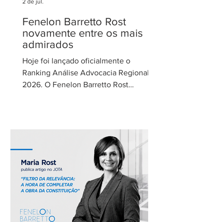
2 de jul.
Fenelon Barretto Rost
novamente entre os mais
admirados
Hoje foi lançado oficialmente o
Ranking Análise Advocacia Regional
2026. O Fenelon Barretto Rost
Advogados foi novamente reconhecido
como um dos escritórios mais
admirados do Distrito Federal.
Agradecemos aos nossos clientes e
parceiros pela confiança em nosso
trabalho. Esse reconhecimento reforça
nosso compromisso com uma
advocacia técnica e de excelência.