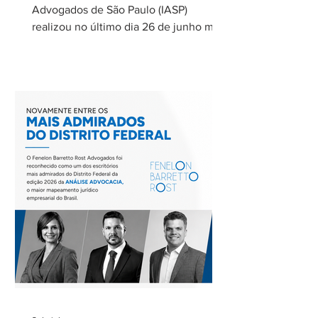
de rodovias
Advogados de São Paulo (IASP)
realizou no último dia 26 de junho mais
uma de suas reuniões mensais. O
encontro foi coordenado por Ricardo
Barretto, coordenador do Comitê de
Rodovias do IASP, e teve como tema o
tratamento dos eventos climáticos
extremos nos contratos de concessão
rodoviária do Estado de São Paulo. A
reunião contou com a participação de
Cecília Thomé Alvarez, Subsecretária
de Gestão de Parcerias da Secretaria de
Parcerias e