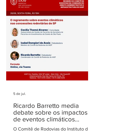
Fenelon Barretto Rost
Maria Rost publi
novamente entre os mais
sobre o filtro da
admirados
no STJ
5 de jul.
Ricardo Barretto media
debate sobre os impactos
de eventos climáticos
extremos nas concessões
O Comitê de Rodovias do Instituto dos