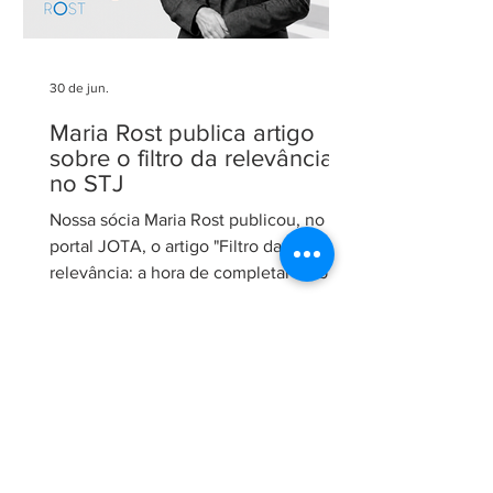
30 de jun.
Maria Rost publica artigo
sobre o filtro da relevância
no STJ
Nossa sócia Maria Rost publicou, no
portal JOTA, o artigo "Filtro da
relevância: a hora de completar a obra
da Constituição", no qual analisa a
necessidade de regulamentação do
filtro da relevância no Superior Tribunal
de Justiça (STJ) e os impactos da
medida para o sistema recursal
brasileiro. No artigo, Maria sustenta que
a regulamentação é essencial para que
o STJ exerça plenamente sua função