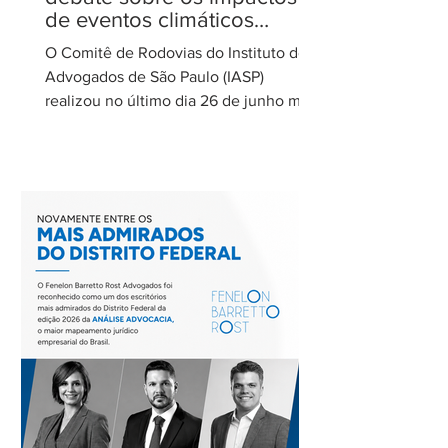
de eventos climáticos
extremos nas concessões
O Comitê de Rodovias do Instituto dos
de rodovias
Advogados de São Paulo (IASP)
realizou no último dia 26 de junho mais
uma de suas reuniões mensais. O
encontro foi coordenado por Ricardo
Barretto, coordenador do Comitê de
Rodovias do IASP, e teve como tema o
tratamento dos eventos climáticos
extremos nos contratos de concessão
rodoviária do Estado de São Paulo. A
reunião contou com a participação de
Cecília Thomé Alvarez, Subsecretária
de Gestão de Parcerias da Secretaria de
Parcerias e