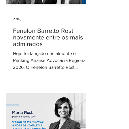
2 de jul.
Fenelon Barretto Rost
novamente entre os mais
admirados
Hoje foi lançado oficialmente o
Ranking Análise Advocacia Regional
2026. O Fenelon Barretto Rost
Advogados foi novamente reconhecido
como um dos escritórios mais
admirados do Distrito Federal.
Agradecemos aos nossos clientes e
parceiros pela confiança em nosso
trabalho. Esse reconhecimento reforça
nosso compromisso com uma
advocacia técnica e de excelência.