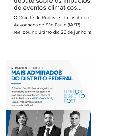
debate sobre os impactos
de eventos climáticos
extremos nas concessões
O Comitê de Rodovias do Instituto dos
de rodovias
Advogados de São Paulo (IASP)
realizou no último dia 26 de junho mais
uma de suas reuniões mensais. O
encontro foi coordenado por Ricardo
Barretto, coordenador do Comitê de
Rodovias do IASP, e teve como tema o
tratamento dos eventos climáticos
extremos nos contratos de concessão
rodoviária do Estado de São Paulo. A
reunião contou com a participação de
Cecília Thomé Alvarez, Subsecretária
de Gestão de Parcerias da Secretaria de
Parcerias e