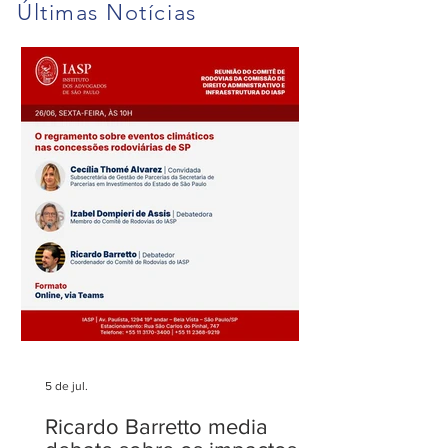
Últimas Notícias
Fenelon Barretto Rost
Maria Rost publi
novamente entre os mais
sobre o filtro da
admirados
no STJ
5 de jul.
Ricardo Barretto media