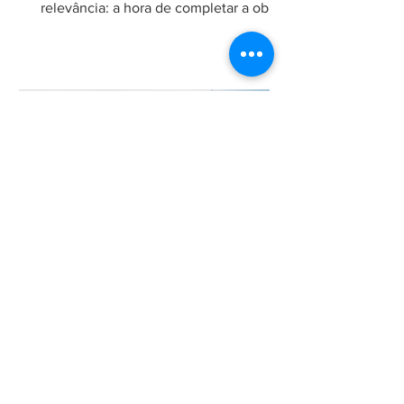
relevância: a hora de completar a obra
da Constituição", no qual analisa a
necessidade de regulamentação do
filtro da relevância no Superior Tribunal
de Justiça (STJ) e os impactos da
medida para o sistema recursal
brasileiro. No artigo, Maria sustenta que
a regulamentação é essencial para que
o STJ exerça plenamente sua função
constitucional de uniformizar a
interpretação da legislação federal,
concentran
24 de jun.
Chambers and Partners
2026: Ricardo Fenelon é