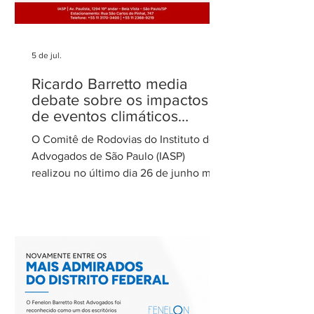
5 de jul.
Ricardo Barretto media
debate sobre os impactos
de eventos climáticos
extremos nas concessões
O Comitê de Rodovias do Instituto dos
de rodovias
Advogados de São Paulo (IASP)
realizou no último dia 26 de junho mais
uma de suas reuniões mensais. O
encontro foi coordenado por Ricardo
Barretto, coordenador do Comitê de
Rodovias do IASP, e teve como tema o
tratamento dos eventos climáticos
extremos nos contratos de concessão
rodoviária do Estado de São Paulo. A
reunião contou com a participação de