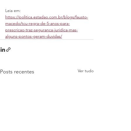
Leia em: 
https://politica.estadao.com.br/blogs/fausto-
macedo/tcu-regra-de-5-anos-para-
prescricao-traz-seguranca-juridica-mas-
alguns-pontos-geram-duvidas/
Ver tudo
Posts recentes