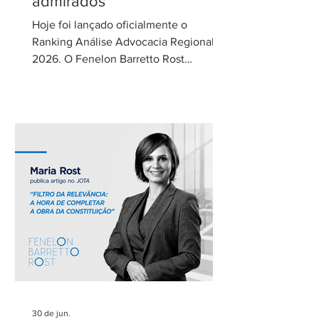
admirados
Hoje foi lançado oficialmente o
Ranking Análise Advocacia Regional
2026. O Fenelon Barretto Rost
Advogados foi novamente reconhecido
como um dos escritórios mais
admirados do Distrito Federal.
Agradecemos aos nossos clientes e
parceiros pela confiança em nosso
trabalho. Esse reconhecimento reforça
nosso compromisso com uma
advocacia técnica e de excelência.
30 de jun.