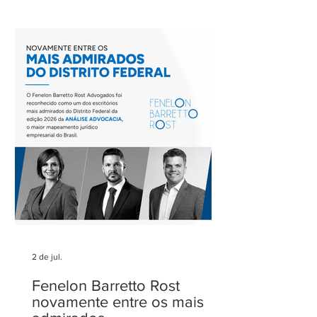
Barretto, coordenador do Comitê de
Rodovias do IASP, e teve como tema o
tratamento dos eventos climáticos
extremos nos contratos de concessão
rodoviária do Estado de São Paulo. A
reunião contou com a participação de
Cecília Thomé Alvarez, Subsecretária
de Gestão de Parcerias da Secretaria de
Parcerias e
2 de jul.
Fenelon Barretto Rost
novamente entre os mais