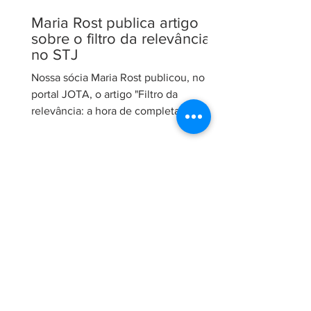
Maria Rost publica artigo
sobre o filtro da relevância
no STJ
Nossa sócia Maria Rost publicou, no
portal JOTA, o artigo "Filtro da
relevância: a hora de completar a obra
da Constituição", no qual analisa a
necessidade de regulamentação do
filtro da relevância no Superior Tribunal
de Justiça (STJ) e os impactos da
medida para o sistema recursal
brasileiro. No artigo, Maria sustenta que
a regulamentação é essencial para que
o STJ exerça plenamente sua função
constitucional de uniformizar a
interpretação da legislação federal,
concentran