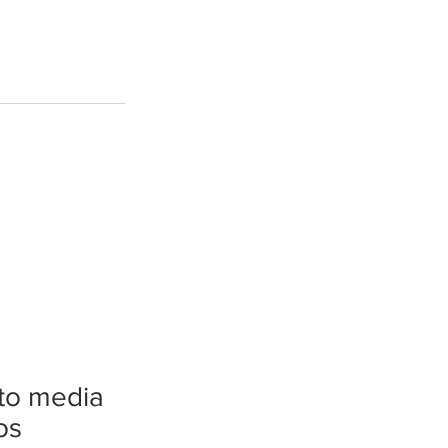
tto media
os