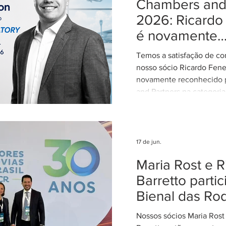
Chambers and 
regulamentação é essenci
STJ exerça plenamente s
2026: Ricardo
constitucional de uniform
é novamente
interpretação da legislaçã
reconhecido 
concentran
Temos a satisfação de co
Aviation: Regu
nosso sócio Ricardo Fene
novamente reconhecido 
and Partners na categoria
Regulatory. Entre 2015 e
exerceu o cargo de Dire
período em que participo
elaboração, discussão e 
17 de jun.
importantes regulamentos
Maria Rost e R
para o setor aéreo brasil
retorno à advocacia, em
Barretto parti
sendo continuamente re
Bienal das Ro
sua atuação em Direito A
assessorando
Nossos sócios Maria Rost