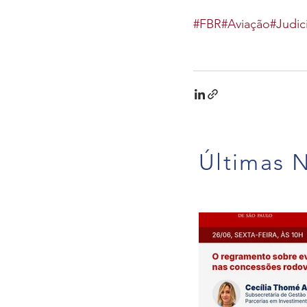
#FBR
#Aviação
#Judic
Últimas N