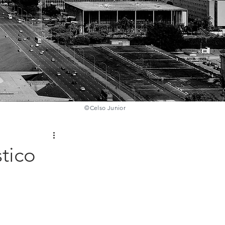
©️
Celso Junior
tico