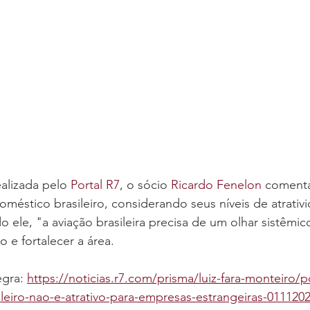
alizada pelo 
Portal R7
, o sócio 
Ricardo Fenelon
 comenta
éstico brasileiro, considerando seus níveis de atrativ
o ele, "a aviação brasileira precisa de um olhar sistêmic
 e fortalecer a área.
egra: 
https://noticias.r7.com/prisma/luiz-fara-monteiro/
leiro-nao-e-atrativo-para-empresas-estrangeiras-011120