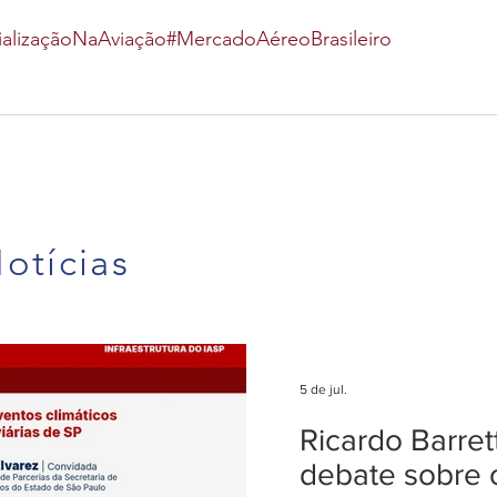
ializaçãoNaAviação
#MercadoAéreoBrasileiro
otícias
5 de jul.
Ricardo Barre
debate sobre 