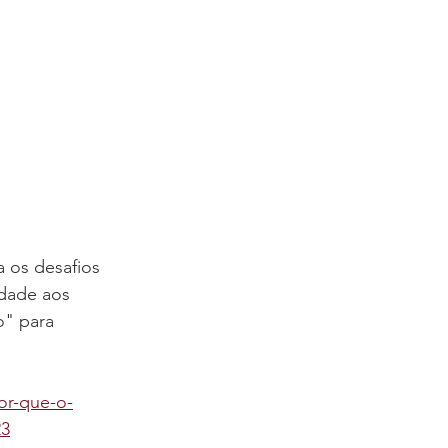
 os desafios 
idade aos 
o" para 
por-que-o-
23