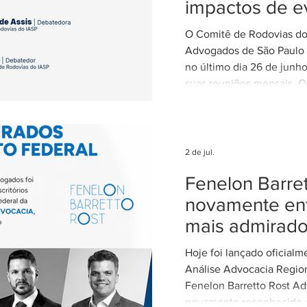
impactos de e
climáticos ex
O Comitê de Rodovias do 
nas concessõ
Advogados de São Paulo (
rodovias
no último dia 26 de junh
suas reuniões mensais. O
coordenado por Ricardo B
coordenador do Comitê d
IASP, e teve como tema 
dos eventos climáticos e
2 de jul.
contratos de concessão r
Fenelon Barret
Estado de São Paulo. A r
com a participação de Ce
novamente ent
Alvarez, Subsecretária d
mais admirad
Parcerias da Secretaria de
Hoje foi lançado oficial
Análise Advocacia Regio
Fenelon Barretto Rost Ad
novamente reconhecido