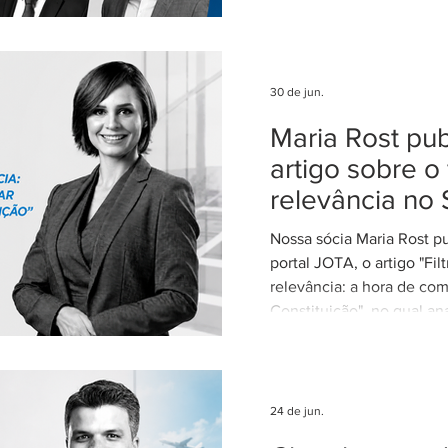
escritórios mais admirados
Federal. Agradecemos ao
clientes e parceiros pela
nosso trabalho. Esse re
30 de jun.
reforça nosso compromi
Maria Rost pub
advocacia técnica e de e
artigo sobre o 
relevância no 
Nossa sócia Maria Rost p
portal JOTA, o artigo "Fil
relevância: a hora de com
Constituição", no qual ana
necessidade de regulamen
da relevância no Superior
Justiça (STJ) e os impac
para o sistema recursal bras
24 de jun.
artigo, Maria sustenta qu