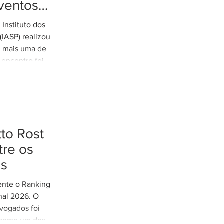
ventos
tremos
Instituto dos
es de
IASP) realizou
o mais uma de
 encontro foi
arretto,
e Rodovias do
o tratamento
xtremos nos
odoviária do
to Rost
eunião contou
cília Thomé
re os
e Gestão de
os
 Parcerias e
mente o Ranking
nal 2026. O
vogados foi
 como um dos