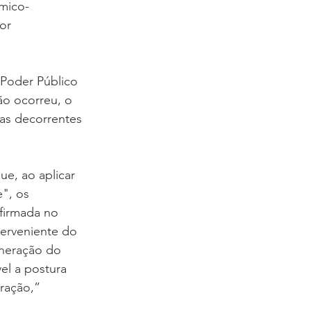
mico-
or 
 Poder Público 
ão ocorreu, o 
ras decorrentes 
e, ao aplicar 
", os 
firmada no 
erveniente do 
uneração do 
el a postura 
ração,” 