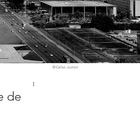
©️
Celso Junior
e de