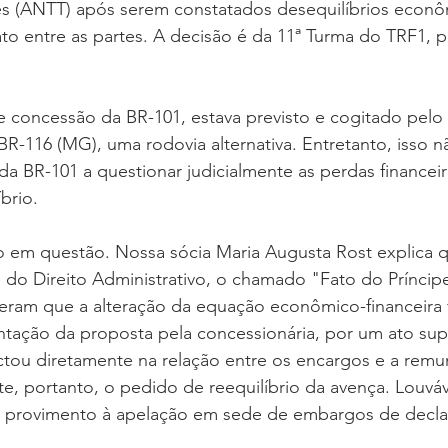
res (ANTT) após serem constatados desequilíbrios econô
ato entre as partes. A decisão é da 11ª Turma do TRF1, p
e concessão da BR-101, estava previsto e cogitado pelo
-116 (MG), uma rodovia alternativa. Entretanto, isso n
da BR-101 a questionar judicialmente as perdas financei
brio.
 em questão. Nossa sócia Maria Augusta Rost explica qu
 do Direito Administrativo, o chamado "Fato do Príncipe
eram que a alteração da equação econômico-financeira 
ação da proposta pela concessionária, por um ato sup
ctou diretamente na relação entre os encargos e a rem
e, portanto, o pedido de reequilíbrio da avença. Louváv
u provimento à apelação em sede de embargos de decla