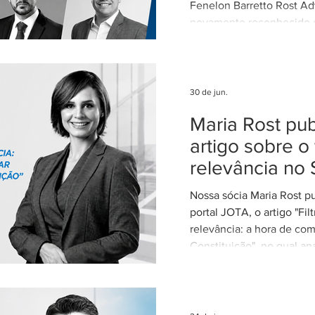
Fenelon Barretto Rost Ad
novamente reconhecido
escritórios mais admirados
Federal. Agradecemos ao
clientes e parceiros pela
nosso trabalho. Esse re
30 de jun.
reforça nosso compromi
Maria Rost pub
advocacia técnica e de e
artigo sobre o 
relevância no 
Nossa sócia Maria Rost p
portal JOTA, o artigo "Fil
relevância: a hora de com
Constituição", no qual ana
necessidade de regulamen
da relevância no Superior
Justiça (STJ) e os impac
para o sistema recursal bras