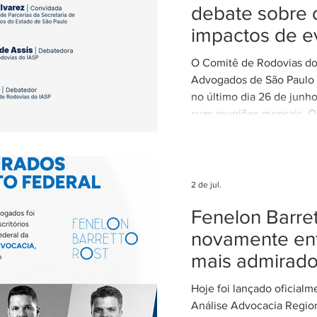
debate sobre 
impactos de e
climáticos ex
O Comitê de Rodovias do 
nas concessõ
Advogados de São Paulo (
rodovias
no último dia 26 de junh
suas reuniões mensais. O
coordenado por Ricardo B
coordenador do Comitê d
IASP, e teve como tema 
dos eventos climáticos e
2 de jul.
contratos de concessão r
Fenelon Barret
Estado de São Paulo. A r
com a participação de Ce
novamente ent
Alvarez, Subsecretária d
mais admirad
Parcerias da Secretaria de
Hoje foi lançado oficial
Análise Advocacia Regio