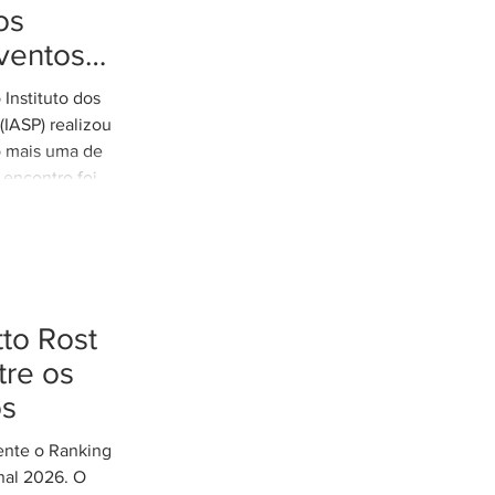
os
ventos
tremos
Instituto dos
es de
IASP) realizou
o mais uma de
 encontro foi
arretto,
e Rodovias do
o tratamento
xtremos nos
odoviária do
to Rost
eunião contou
cília Thomé
re os
e Gestão de
os
 Parcerias e
mente o Ranking
nal 2026. O