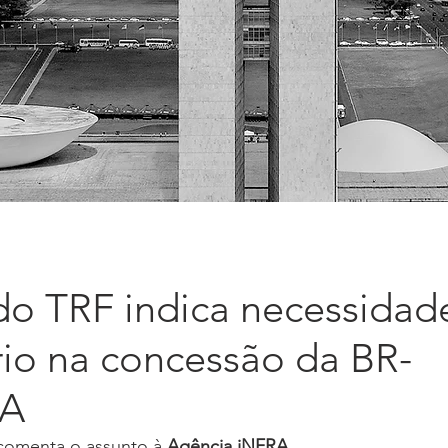
do TRF indica necessidad
rio na concessão da BR-
BA
comenta o assunto à 
Agência iNFRA