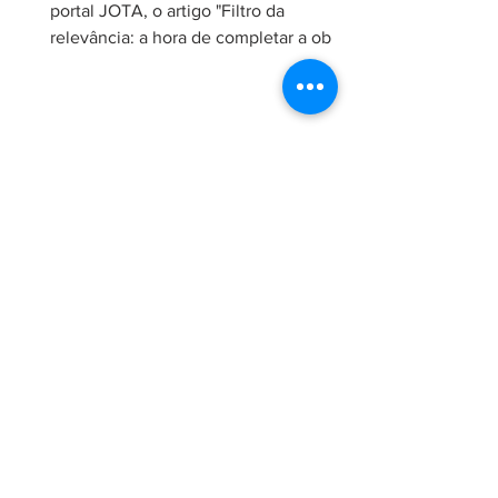
portal JOTA, o artigo "Filtro da
relevância: a hora de completar a obra
da Constituição", no qual analisa a
necessidade de regulamentação do
filtro da relevância no Superior Tribunal
de Justiça (STJ) e os impactos da
medida para o sistema recursal
brasileiro. No artigo, Maria sustenta que
a regulamentação é essencial para que
o STJ exerça plenamente sua função
constitucional de uniformizar a
interpretação da legislação federal,
concentran
24 de jun.
Chambers and Partners