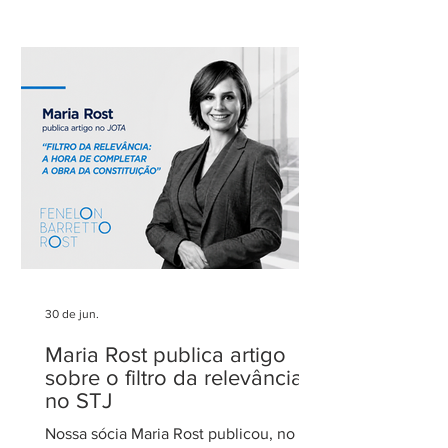
como um dos escritórios mais
admirados do Distrito Federal.
Agradecemos aos nossos clientes e
parceiros pela confiança em nosso
trabalho. Esse reconhecimento reforça
nosso compromisso com uma
advocacia técnica e de excelência.
30 de jun.
Maria Rost publica artigo
sobre o filtro da relevância
no STJ
Nossa sócia Maria Rost publicou, no