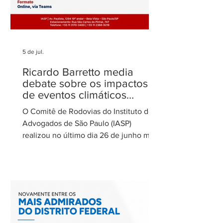
5 de jul.
Ricardo Barretto media
debate sobre os impactos
de eventos climáticos
extremos nas concessões
O Comitê de Rodovias do Instituto dos
de rodovias
Advogados de São Paulo (IASP)
realizou no último dia 26 de junho mais
uma de suas reuniões mensais. O
encontro foi coordenado por Ricardo
Barretto, coordenador do Comitê de
Rodovias do IASP, e teve como tema o
tratamento dos eventos climáticos
extremos nos contratos de concessão
rodoviária do Estado de São Paulo. A