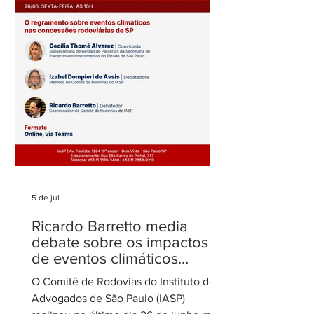
novamente entre os mais
sobre o filtro da
admirados
no STJ
5 de jul.
Ricardo Barretto media
debate sobre os impactos
de eventos climáticos
extremos nas concessões
O Comitê de Rodovias do Instituto dos
de rodovias
Advogados de São Paulo (IASP)