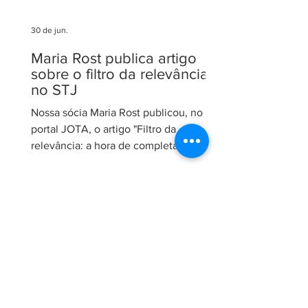
30 de jun.
Maria Rost publica artigo
sobre o filtro da relevância
no STJ
Nossa sócia Maria Rost publicou, no
portal JOTA, o artigo "Filtro da
relevância: a hora de completar a obra
da Constituição", no qual analisa a
necessidade de regulamentação do
filtro da relevância no Superior Tribunal
de Justiça (STJ) e os impactos da
medida para o sistema recursal
brasileiro. No artigo, Maria sustenta que
a regulamentação é essencial para que
o STJ exerça plenamente sua função
constitucional de uniformizar a