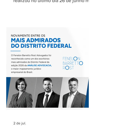
realizou no último dia 26 de junho mais
uma de suas reuniões mensais. O
encontro foi coordenado por Ricardo
Barretto, coordenador do Comitê de
Rodovias do IASP, e teve como tema o
tratamento dos eventos climáticos
extremos nos contratos de concessão
rodoviária do Estado de São Paulo. A
reunião contou com a participação de
Cecília Thomé Alvarez, Subsecretária
de Gestão de Parcerias da Secretaria de
Parcerias e
2 de jul.