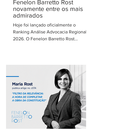
Fenelon Barretto Rost
novamente entre os mais
admirados
Hoje foi lançado oficialmente o
Ranking Análise Advocacia Regional
2026. O Fenelon Barretto Rost
Advogados foi novamente reconhecido
como um dos escritórios mais
admirados do Distrito Federal.
Agradecemos aos nossos clientes e
parceiros pela confiança em nosso
trabalho. Esse reconhecimento reforça
nosso compromisso com uma
advocacia técnica e de excelência.