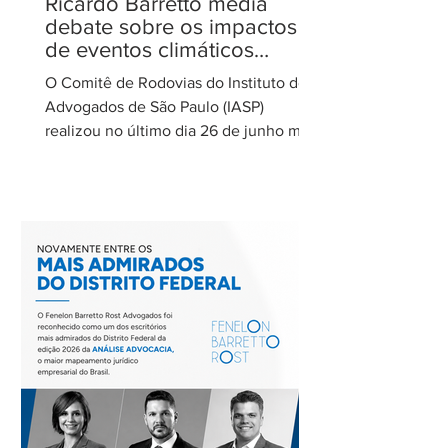
Ricardo Barretto media
debate sobre os impactos
de eventos climáticos
extremos nas concessões
O Comitê de Rodovias do Instituto dos
de rodovias
Advogados de São Paulo (IASP)
realizou no último dia 26 de junho mais
uma de suas reuniões mensais. O
encontro foi coordenado por Ricardo
Barretto, coordenador do Comitê de
Rodovias do IASP, e teve como tema o
tratamento dos eventos climáticos
extremos nos contratos de concessão
rodoviária do Estado de São Paulo. A
reunião contou com a participação de
Cecília Thomé Alvarez, Subsecretária
de Gestão de Parcerias da Secretaria de
Parcerias e