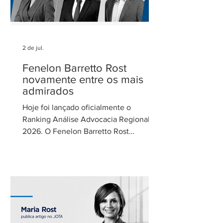
2 de jul.
Fenelon Barretto Rost
novamente entre os mais
admirados
Hoje foi lançado oficialmente o
Ranking Análise Advocacia Regional
2026. O Fenelon Barretto Rost
Advogados foi novamente reconhecido
como um dos escritórios mais
admirados do Distrito Federal.
Agradecemos aos nossos clientes e
parceiros pela confiança em nosso
trabalho. Esse reconhecimento reforça
nosso compromisso com uma