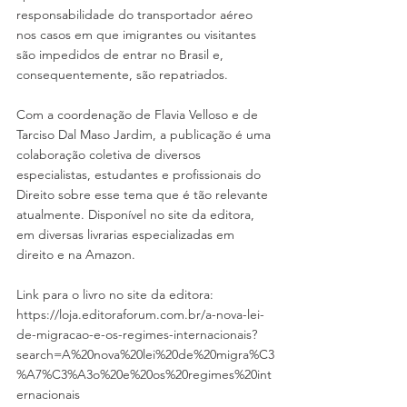
responsabilidade do transportador aéreo 
nos casos em que imigrantes ou visitantes 
são impedidos de entrar no Brasil e, 
consequentemente, são repatriados.
Com a coordenação de Flavia Velloso e de 
Tarciso Dal Maso Jardim, a publicação é uma 
colaboração coletiva de diversos 
especialistas, estudantes e profissionais do 
Direito sobre esse tema que é tão relevante 
atualmente. Disponível no site da editora, 
em diversas livrarias especializadas em 
direito e na Amazon. 
Link para o livro no site da editora: 
https://loja.editoraforum.com.br/a-nova-lei-
de-migracao-e-os-regimes-internacionais?
search=A%20nova%20lei%20de%20migra%C3
%A7%C3%A3o%20e%20os%20regimes%20int
ernacionais