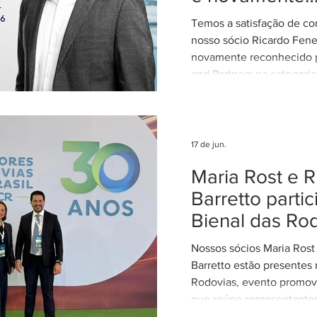
interpretação da legislaçã
reconhecido 
concentran
Temos a satisfação de co
Aviation: Regu
nosso sócio Ricardo Fene
novamente reconhecido 
and Partners na categoria
Regulatory. Entre 2015 e
exerceu o cargo de Dire
período em que participo
elaboração, discussão e 
17 de jun.
importantes regulamentos
Maria Rost e R
para o setor aéreo brasil
retorno à advocacia, em
Barretto parti
sendo continuamente re
Bienal das Ro
sua atuação em Direito A
assessorando
Nossos sócios Maria Rost
Barretto estão presentes 
Rodovias, evento promo
que reúne representantes
discutir inovação, tecnol