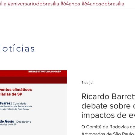
lia
#aniversariodebrasilia
#64anos
#64anosdebrasilia
otícias
5 de jul.
Ricardo Barre
debate sobre 
impactos de e
climáticos ex
O Comitê de Rodovias do 
nas concessõ
Advogados de São Paulo (