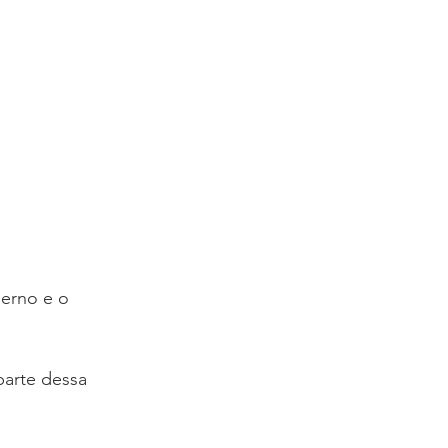
derno e o 
parte dessa 