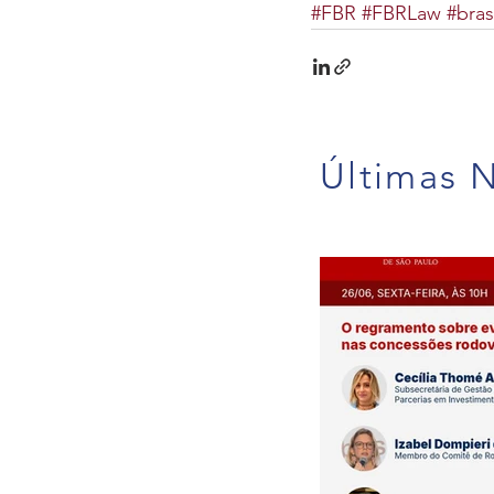
#FBR
#FBRLaw
#brasi
Últimas N