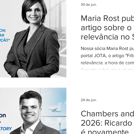
nosso trabalho. Esse re
30 de jun.
reforça nosso compromi
Maria Rost pub
advocacia técnica e de e
artigo sobre o 
relevância no 
Nossa sócia Maria Rost p
portal JOTA, o artigo "Fil
relevância: a hora de com
Constituição", no qual ana
necessidade de regulamen
da relevância no Superior
Justiça (STJ) e os impac
para o sistema recursal bras
24 de jun.
artigo, Maria sustenta qu
Chambers and 
regulamentação é essenci
STJ exerça plenamente s
2026: Ricardo
constitucional de uniform
é novamente