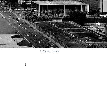
©️
Celso Junior