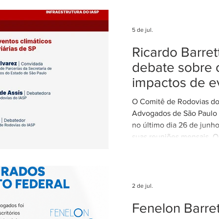
5 de jul.
Ricardo Barre
debate sobre 
impactos de e
climáticos ex
O Comitê de Rodovias do 
nas concessõ
Advogados de São Paulo (
rodovias
no último dia 26 de junh
suas reuniões mensais. O
coordenado por Ricardo B
coordenador do Comitê d
IASP, e teve como tema 
dos eventos climáticos e
2 de jul.
contratos de concessão r
Fenelon Barret
Estado de São Paulo. A r
com a participação de Ce