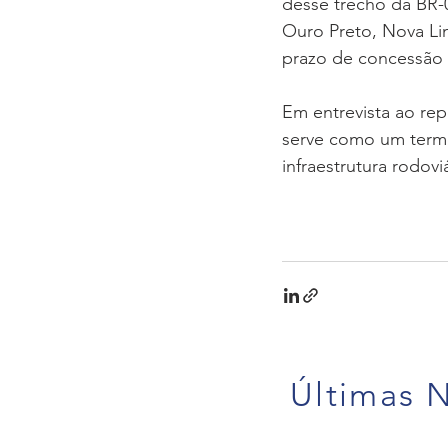
desse trecho da BR-0
Ouro Preto, Nova Lim
prazo de concessão 
Em entrevista ao rep
serve como um termô
infraestrutura rodoviá
Últimas N