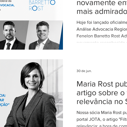
novamente ent
Alvarez, Subsecretária d
mais admirad
Parcerias da Secretaria de
Hoje foi lançado oficial
Análise Advocacia Regio
Fenelon Barretto Rost Ad
novamente reconhecido
escritórios mais admirados
Federal. Agradecemos ao
clientes e parceiros pela
nosso trabalho. Esse re
30 de jun.
reforça nosso compromi
Maria Rost pub
advocacia técnica e de e
artigo sobre o 
relevância no 
Nossa sócia Maria Rost p
portal JOTA, o artigo "Fil
relevância: a hora de com