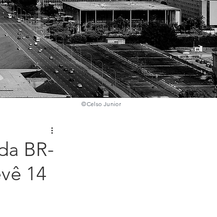
©️
Celso Junior
 da BR-
evê 14