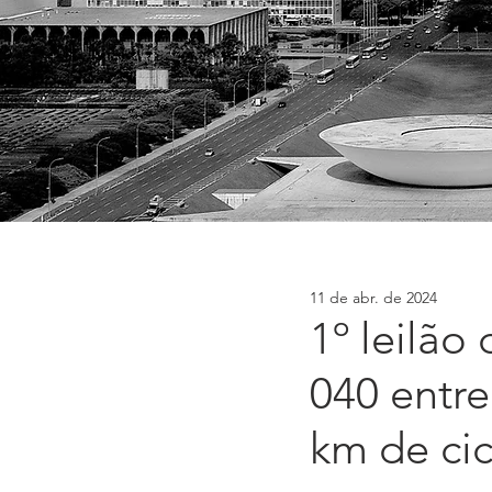
11 de abr. de 2024
1º leilão
040 entre
km de cic