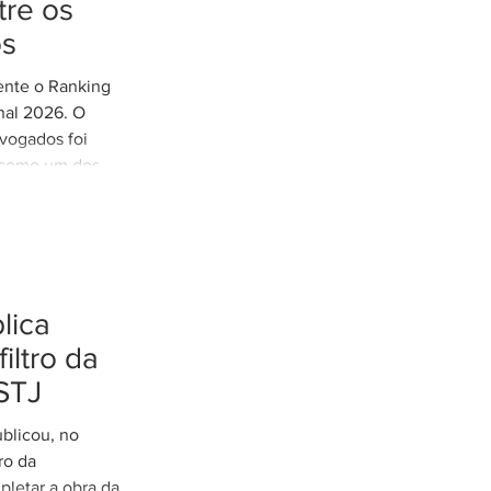
re os
e Gestão de
os
 Parcerias e
mente o Ranking
nal 2026. O
vogados foi
 como um dos
 do Distrito
s nossos
 confiança em
conhecimento
sso com uma
lica
xcelência.
filtro da
STJ
ublicou, no
tro da
pletar a obra da