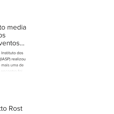
tto media
os
ventos
tremos
Instituto dos
es de
IASP) realizou
o mais uma de
 encontro foi
arretto,
e Rodovias do
o tratamento
xtremos nos
odoviária do
to Rost
eunião contou
cília Thomé